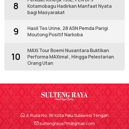
8
Kotamobagu Hadirkan Manfaat Nyata
bagi Masyarakat
Hasil Tes Urine, 28 ASN Pemda Parigi
9
Moutong Positif Narkoba
MAXi Tour Boemi Nusantara Buktikan
10
Performa MAXimal , Hingga Pelestarian
Orang Utan
Jl. Rusa No. 36 Kota Palu Sulawesi Tengah
sultengraya7th@gmail.com