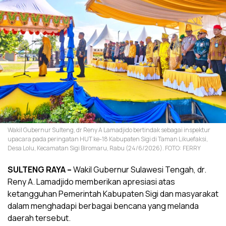
Wakil Gubernur Sulteng, dr Reny A Lamadjido bertindak sebagai inspektur
upacara pada peringatan HUT ke-18 Kabupaten Sigi di Taman Likuefaksi,
Desa Lolu, Kecamatan Sigi Biromaru, Rabu (24/6/2026). FOTO: FERRY
SULTENG RAYA –
Wakil Gubernur Sulawesi Tengah, dr.
Reny A. Lamadjido memberikan apresiasi atas
ketangguhan Pemerintah Kabupaten Sigi dan masyarakat
dalam menghadapi berbagai bencana yang melanda
daerah tersebut.