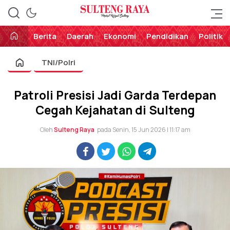
Perekat Rakyat Sulteng
Sulteng Raya
Berita
Daerah
Ekonomi
Pendidikan
Politik
TNI/Polri
Patroli Presisi Jadi Garda Terdepan
Cegah Kejahatan di Sulteng
Oleh
Sulteng Raya
pada Senin, 15 Jun 2026 | 11:17 am