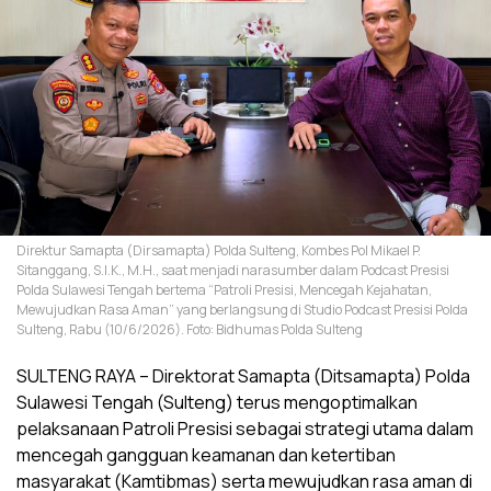
Direktur Samapta (Dirsamapta) Polda Sulteng, Kombes Pol Mikael P.
Sitanggang, S.I.K., M.H., saat menjadi narasumber dalam Podcast Presisi
Polda Sulawesi Tengah bertema “Patroli Presisi, Mencegah Kejahatan,
Mewujudkan Rasa Aman” yang berlangsung di Studio Podcast Presisi Polda
Sulteng, Rabu (10/6/2026). Foto: Bidhumas Polda Sulteng
SULTENG RAYA – Direktorat Samapta (Ditsamapta) Polda
Sulawesi Tengah (Sulteng) terus mengoptimalkan
pelaksanaan Patroli Presisi sebagai strategi utama dalam
mencegah gangguan keamanan dan ketertiban
masyarakat (Kamtibmas) serta mewujudkan rasa aman di