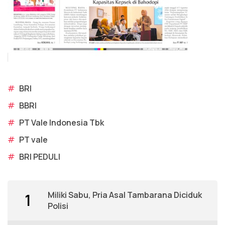
#
BRI
#
BBRI
#
PT Vale Indonesia Tbk
#
PT vale
#
BRI PEDULI
Miliki Sabu, Pria Asal Tambarana Diciduk
1
Polisi