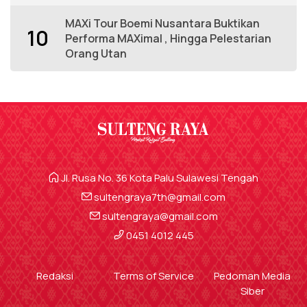
MAXi Tour Boemi Nusantara Buktikan
10
Performa MAXimal , Hingga Pelestarian
Orang Utan
Jl. Rusa No. 36 Kota Palu Sulawesi Tengah
sultengraya7th@gmail.com
sultengraya@gmail.com
0451 4012 445
Redaksi
Terms of Service
Pedoman Media
Siber