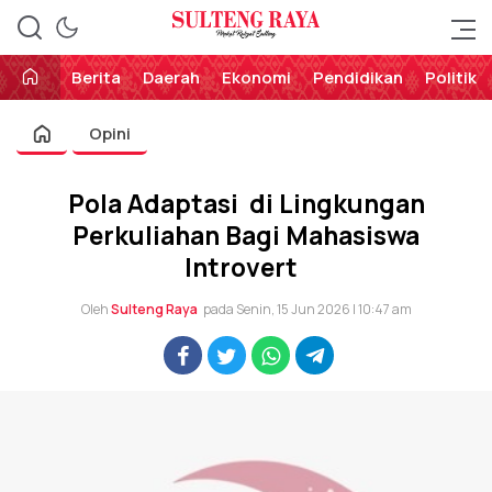
Perekat Rakyat Sulteng
Sulteng Raya
Berita
Daerah
Ekonomi
Pendidikan
Politik
Opini
Pola Adaptasi di Lingkungan
Perkuliahan Bagi Mahasiswa
Introvert
Oleh
Sulteng Raya
pada Senin, 15 Jun 2026 | 10:47 am