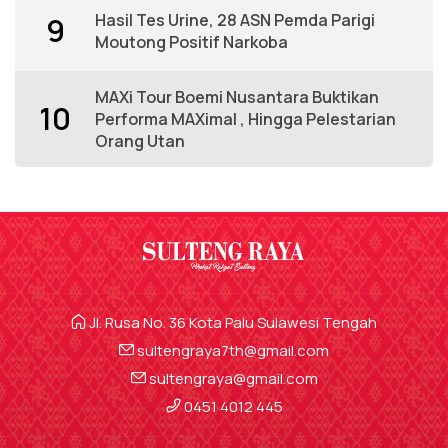
Hasil Tes Urine, 28 ASN Pemda Parigi
9
Moutong Positif Narkoba
MAXi Tour Boemi Nusantara Buktikan
10
Performa MAXimal , Hingga Pelestarian
Orang Utan
Jl. Rusa No. 36 Kota Palu Sulawesi Tengah
sultengraya7th@gmail.com
sultengraya@gmail.com
0451 4012 445