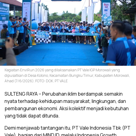
Kegiatan EnviRun 2026 yang dilaksanakan PT Vale IGP Morowali yang
dipusatkan di Desa Kolono, Kecamatan Bungku Timur, Kabupaten Morowali,
Ahad (7/6/2026). FOTO: DOK. PT VALE
SULTENG RAYA – Perubahan iklim berdampak semakin
nyata terhadap kehidupan masyarakat, lingkungan, dan
pembangunan ekonomi. Aksi kolektif menjadi kebutuhan
yang tidak dapat ditunda.
Demi menjawab tantangan itu, PT Vale Indonesia Tbk (PT
Vale), bagian dari MIND ID, melalui Indonesia Growth