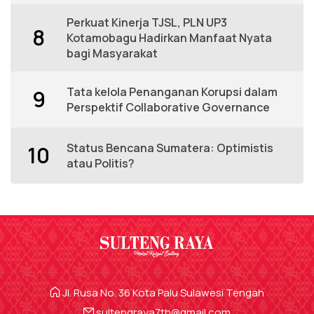
Perkuat Kinerja TJSL, PLN UP3
8
Kotamobagu Hadirkan Manfaat Nyata
bagi Masyarakat
Tata kelola Penanganan Korupsi dalam
9
Perspektif Collaborative Governance
Status Bencana Sumatera: Optimistis
10
atau Politis?
Jl. Rusa No. 36 Kota Palu Sulawesi Tengah
sultengraya7th@gmail.com