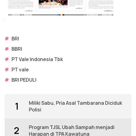
#
BRI
#
BBRI
#
PT Vale Indonesia Tbk
#
PT vale
#
BRI PEDULI
Miliki Sabu, Pria Asal Tambarana Diciduk
1
Polisi
Program TJSL Ubah Sampah menjadi
2
Harapan di TPA Kawatuna