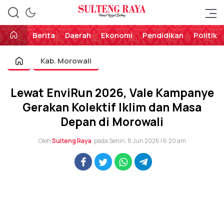
Perekat Rakyat Sulteng
Sulteng Raya
Berita
Daerah
Ekonomi
Pendidikan
Politik
Kab. Morowali
Lewat EnviRun 2026, Vale Kampanye
Gerakan Kolektif Iklim dan Masa
Depan di Morowali
Oleh
Sulteng Raya
pada Senin, 8 Jun 2026 | 6:20 am