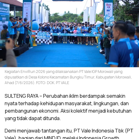
Kegiatan EnviRun 2026 yang dilaksanakan PT Vale IGP Morowali yang
dipusatkan di Desa Kolono Kecamatan Bungku Timur, Kabupaten Morowali,
Ahad (7/6/2026). FOTO: DOK. PT VALE
SULTENG RAYA – Perubahan iklim berdampak semakin
nyata terhadap kehidupan masyarakat, lingkungan, dan
pembangunan ekonomi. Aksi kolektif menjadi kebutuhan
yang tidak dapat ditunda.
Demi menjawab tantangan itu, PT Vale Indonesia Tbk (PT
Vale), bagian dari MIND ID, melalui Indonesia Growth