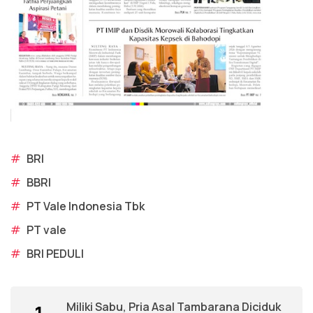
#
BRI
#
BBRI
#
PT Vale Indonesia Tbk
#
PT vale
#
BRI PEDULI
Miliki Sabu, Pria Asal Tambarana Diciduk