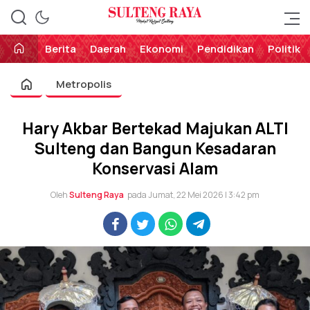
Perekat Rakyat Sulteng
Sulteng Raya
Berita
Daerah
Ekonomi
Pendidikan
Politik
Metropolis
Hary Akbar Bertekad Majukan ALTI
Sulteng dan Bangun Kesadaran
Konservasi Alam
Oleh
Sulteng Raya
pada Jumat, 22 Mei 2026 | 3:42 pm