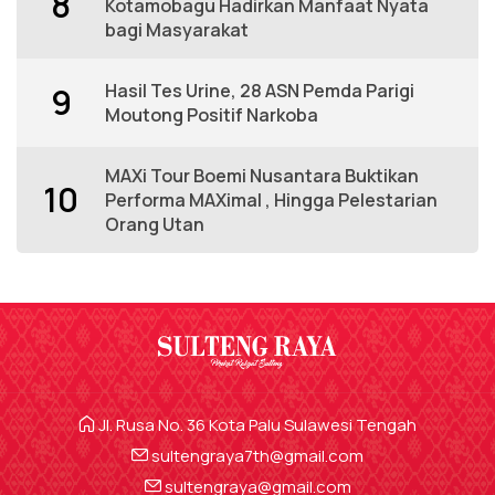
8
Kotamobagu Hadirkan Manfaat Nyata
bagi Masyarakat
Hasil Tes Urine, 28 ASN Pemda Parigi
9
Moutong Positif Narkoba
MAXi Tour Boemi Nusantara Buktikan
10
Performa MAXimal , Hingga Pelestarian
Orang Utan
Jl. Rusa No. 36 Kota Palu Sulawesi Tengah
sultengraya7th@gmail.com
sultengraya@gmail.com