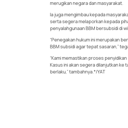
merugikan negara dan masyarakat.
Ia juga mengimbau kepada masyarakat a
serta segera melaporkan kepada piha
penyalahgunaan BBM bersubsidi di wi
“Penegakan hukum ini merupakan bent
BBM subsidi agar tepat sasaran,” te
“Kami memastikan proses penyidikan 
Kasus ini akan segera dilanjutkan ke
berlaku,” tambahnya.*/YAT