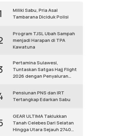
Miliki Sabu, Pria Asal
1
Tambarana Diciduk Polisi
Program TJSL Ubah Sampah
2
menjadi Harapan di TPA
Kawatuna
Pertamina Sulawesi,
3
Tuntaskan Satgas Hajj Flight
2026 dengan Penyaluran
Avtur Andal
Pensiunan PNS dan IRT
4
Tertangkap Edarkan Sabu
GEAR ULTIMA Taklukkan
5
Tanah Celebes Dari Selatan
Hingga Utara Sejauh 2740