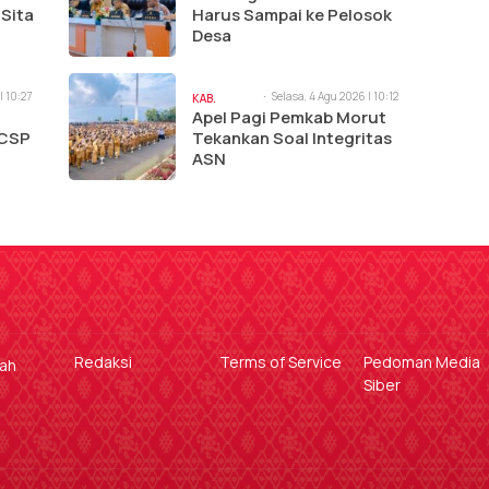
 Sita
Harus Sampai ke Pelosok
Desa
| 10:27
Selasa, 4 Agu 2026 | 10:12
KAB.
am
i
Apel Pagi Pemkab Morut
MORUT
MCSP
Tekankan Soal Integritas
ASN
Redaksi
Terms of Service
Pedoman Media
gah
Siber