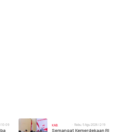
| 10:09
Rabu, 5 Agu 2026 | 2:19
KAB.
pm
oba
Semangat Kemerdekaan RI
MORUT