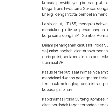
Kepada penyidik, yang bersangkutan
Mega Trans Investama Sukses dengan
Energi, dengan total pembelian mencap
Lebih lanjut, HT (55) mengaku bahwa
mendukung aktivitas penambangan ore
kerja sama dengan PT Sumber Permat
Dalam penanganan kasus ini, Polda Su
sejumlah langkah, diantaranya mend
garis polisi, serta melakukan pemeri
berinisial VH.
Kasus tersebut, saat ini masih dalam 
mendalami dugaan pelanggaran terkai
termasuk melengkapi administrasi p
kepada pimpinan.
Kabidhumas Polda Sulteng, Kombes 
akan bertindak tegas terhadap sega