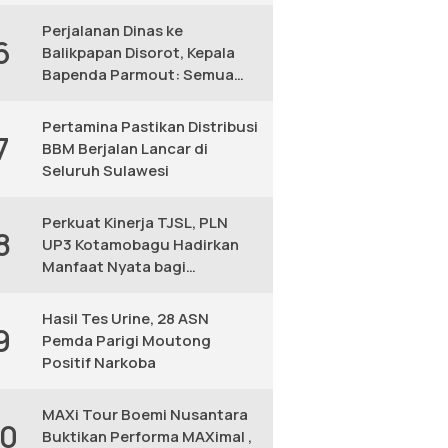
KM
Perjalanan Dinas ke
6
Balikpapan Disorot, Kepala
Bapenda Parmout: Semua
yang Ikut Adalah Pegawai
Pertamina Pastikan Distribusi
7
BBM Berjalan Lancar di
Seluruh Sulawesi
Perkuat Kinerja TJSL, PLN
8
UP3 Kotamobagu Hadirkan
Manfaat Nyata bagi
Masyarakat
Hasil Tes Urine, 28 ASN
9
Pemda Parigi Moutong
Positif Narkoba
MAXi Tour Boemi Nusantara
10
Buktikan Performa MAXimal ,