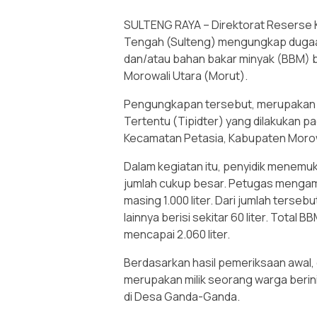
SULTENG RAYA – Direktorat Reserse K
Tengah (Sulteng) mengungkap dugaa
dan/atau bahan bakar minyak (BBM) b
Morowali Utara (Morut).
Pengungkapan tersebut, merupakan has
Tertentu (Tipidter) yang dilakukan 
Kecamatan Petasia, Kabupaten Morowa
Dalam kegiatan itu, penyidik menemu
jumlah cukup besar. Petugas mengam
masing 1.000 liter. Dari jumlah terse
lainnya berisi sekitar 60 liter. Total 
mencapai 2.060 liter.
Berdasarkan hasil pemeriksaan awal
merupakan milik seorang warga berini
di Desa Ganda-Ganda.