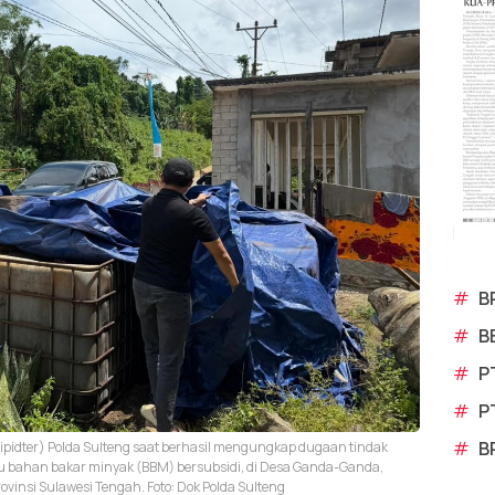
#
B
#
B
#
P
#
P
#
B
(Tipidter) Polda Sulteng saat berhasil mengungkap dugaan tindak
bahan bakar minyak (BBM) bersubsidi, di Desa Ganda-Ganda,
vinsi Sulawesi Tengah. Foto: Dok Polda Sulteng