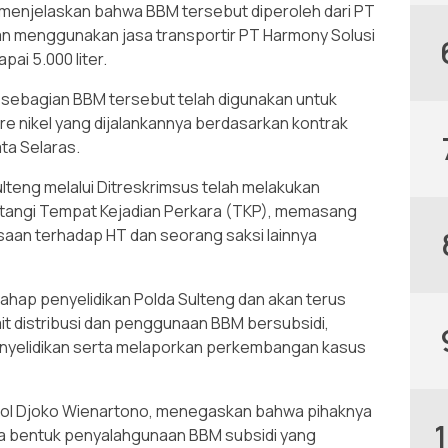
 menjelaskan bahwa BBM tersebut diperoleh dari PT
 menggunakan jasa transportir PT Harmony Solusi
ai 5.000 liter.
 sebagian BBM tersebut telah digunakan untuk
 nikel yang dijalankannya berdasarkan kontrak
a Selaras.
lteng melalui Ditreskrimsus telah melakukan
atangi Tempat Kejadian Perkara (TKP), memasang
ksaan terhadap HT dan seorang saksi lainnya
tahap penyelidikan Polda Sulteng dan akan terus
t distribusi dan penggunaan BBM bersubsidi,
enyelidikan serta melaporkan perkembangan kasus
Pol Djoko Wienartono, menegaskan bahwa pihaknya
la bentuk penyalahgunaan BBM subsidi yang