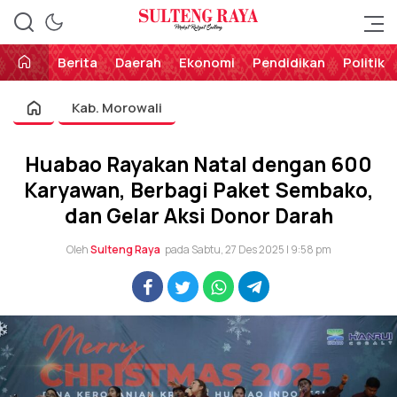
Perekat Rakyat Sulteng
Sulteng Raya
Berita
Daerah
Ekonomi
Pendidikan
Politik
Kab. Morowali
Huabao Rayakan Natal dengan 600
Karyawan, Berbagi Paket Sembako,
dan Gelar Aksi Donor Darah
Oleh
Sulteng Raya
pada Sabtu, 27 Des 2025 | 9:58 pm