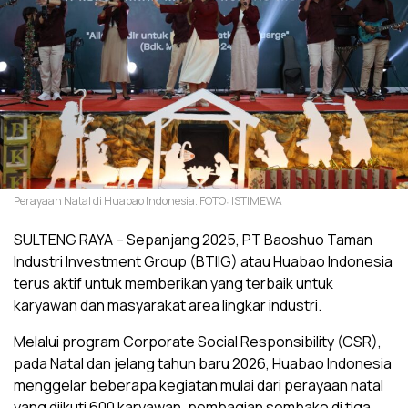
Perayaan Natal di Huabao Indonesia. FOTO: ISTIMEWA
SULTENG RAYA – Sepanjang 2025, PT Baoshuo Taman
Industri Investment Group (BTIIG) atau Huabao Indonesia
terus aktif untuk memberikan yang terbaik untuk
karyawan dan masyarakat area lingkar industri.
‎Melalui program Corporate Social Responsibility (CSR),
pada Natal dan jelang tahun baru 2026, Huabao Indonesia
menggelar beberapa kegiatan mulai dari perayaan natal
yang diikuti 600 karyawan, pembagian sembako di tiga