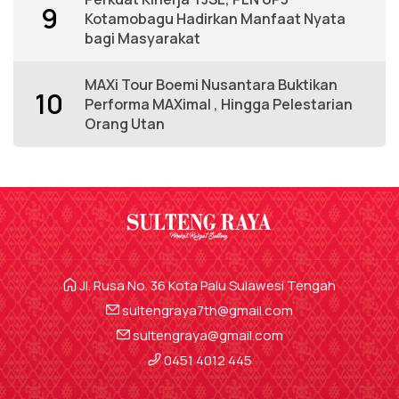
9
Kotamobagu Hadirkan Manfaat Nyata
bagi Masyarakat
MAXi Tour Boemi Nusantara Buktikan
10
Performa MAXimal , Hingga Pelestarian
Orang Utan
Jl. Rusa No. 36 Kota Palu Sulawesi Tengah
sultengraya7th@gmail.com
sultengraya@gmail.com
0451 4012 445