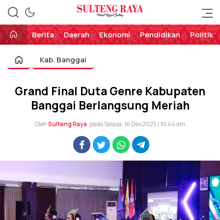
Perekat Rakyat Sulteng
Sulteng Raya
Berita
Daerah
Ekonomi
Pendidikan
Politik
Kab. Banggai
Grand Final Duta Genre Kabupaten
Banggai Berlangsung Meriah
Oleh
Sulteng Raya
pada Selasa, 16 Des 2025 | 10:44 am