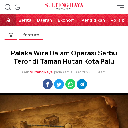
Perekat Rakyat Sulteng
Sulteng Raya
Berita
Daerah
Ekonomi
Pendidikan
Politik
feature
Palaka Wira Dalam Operasi Serbu
Teror di Taman Hutan Kota Palu
Oleh
Sulteng Raya
pada Kamis, 2 Okt 2025 | 10:19 am