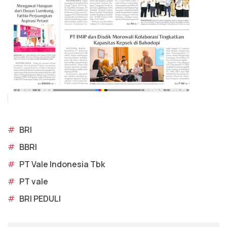
#
BRI
#
BBRI
#
PT Vale Indonesia Tbk
#
PT vale
#
BRI PEDULI