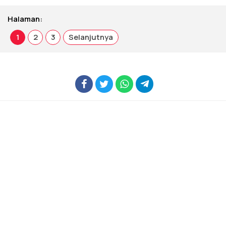
Halaman:
1
2
3
Selanjutnya