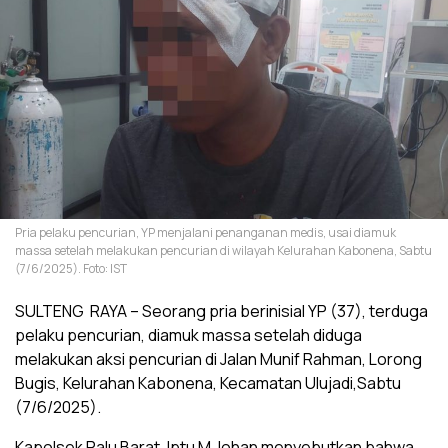
Pria pelaku pencurian, YP menjalani penanganan medis, usai diamuk
massa setelah melakukan pencurian di wilayah Kelurahan Kabonena, Sabtu
(7/6/2025). Foto: IST
SULTENG RAYA – Seorang pria berinisial YP (37), terduga
pelaku pencurian, diamuk massa setelah diduga
melakukan aksi pencurian di Jalan Munif Rahman, Lorong
Bugis, Kelurahan Kabonena, Kecamatan Ulujadi,Sabtu
(7/6/2025).
Kapolsek Palu Barat, Iptu M Johan menyebutkan bahwa