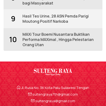
bagi Masyarakat
Hasil Tes Urine, 28 ASN Pemda Parigi
9
Moutong Positif Narkoba
MAXi Tour Boemi Nusantara Buktikan
10
Performa MAXimal , Hingga Pelestarian
Orang Utan
Jl. Rusa No. 36 Kota Palu Sulawesi Tengah
sultengraya7th@gmail.com
sultengraya@gmail.com