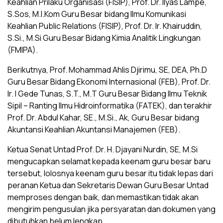
Keahlian Prilaku Organisasi (FISIP), Prof. Dr. Ilyas Lampe,
S.Sos, M.I.Kom Guru Besar bidang Ilmu Komunikasi
Keahlian Public Relations (FISIP), Prof. Dr. Ir. Khairuddin,
S.Si., M.Si Guru Besar Bidang Kimia Analitik Lingkungan
(FMIPA).
Berikutnya, Prof. Mohammad Ahlis Djirimu, SE, DEA, Ph.D
Guru Besar Bidang Ekonomi Internasional (FEB), Prof. Dr.
Ir. I Gede Tunas, S.T., M.T Guru Besar Bidang Ilmu Teknik
Sipil – Ranting Ilmu Hidroinformatika (FATEK), dan terakhir
Prof. Dr. Abdul Kahar, SE., M.Si., Ak, Guru Besar bidang
Akuntansi Keahlian Akuntansi Manajemen (FEB).
Ketua Senat Untad Prof. Dr. H. Djayani Nurdin, SE, M.Si
mengucapkan selamat kepada keenam guru besar baru
tersebut, lolosnya keenam guru besar itu tidak lepas dari
peranan Ketua dan Sekretaris Dewan Guru Besar Untad
memproses dengan baik, dan memastikan tidak akan
mengirim pengusulan jika persyaratan dan dokumen yang
dibutuhkan belum lengkap.