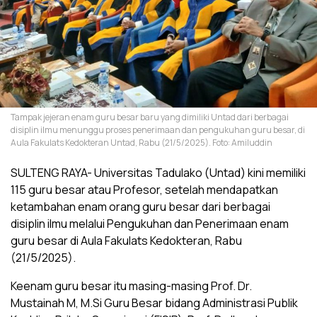
Tampak jejeran enam guru besar baru yang dimiliki Untad dari berbagai
disiplin ilmu menunggu proses penerimaan dan pengukuhan guru besar, di
Aula Fakulats Kedokteran Untad, Rabu (21/5/2025). Foto: Amiluddin
SULTENG RAYA- Universitas Tadulako (Untad) kini memiliki
115 guru besar atau Profesor, setelah mendapatkan
ketambahan enam orang guru besar dari berbagai
disiplin ilmu melalui Pengukuhan dan Penerimaan enam
guru besar di Aula Fakulats Kedokteran, Rabu
(21/5/2025).
Keenam guru besar itu masing-masing Prof. Dr.
Mustainah M, M.Si Guru Besar bidang Administrasi Publik