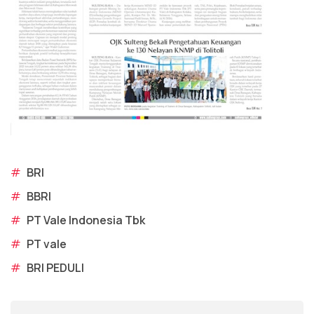
#
BRI
#
BBRI
#
PT Vale Indonesia Tbk
#
PT vale
#
BRI PEDULI