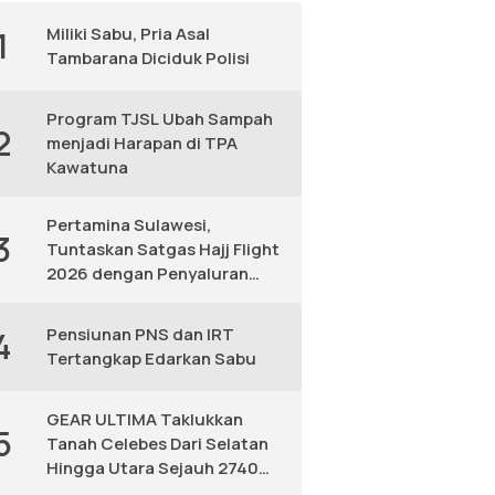
Miliki Sabu, Pria Asal
1
Tambarana Diciduk Polisi
Program TJSL Ubah Sampah
2
menjadi Harapan di TPA
Kawatuna
Pertamina Sulawesi,
3
Tuntaskan Satgas Hajj Flight
2026 dengan Penyaluran
Avtur Andal
Pensiunan PNS dan IRT
4
Tertangkap Edarkan Sabu
GEAR ULTIMA Taklukkan
5
Tanah Celebes Dari Selatan
Hingga Utara Sejauh 2740
KM