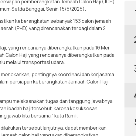
persiapan pemberangkatan Jemaah Calon Haji (JCH)
 umum Setda Banggai, Senin (5/5/2025).
stikan keberangkatan sebanyak 153 calon jemaah
Daerah (PHD) yang direncanakan terbagi dalam 2
Haji, yang rencananya diberangkatkan pada 16 Mei
ah Calon Haji yang rencananya diberangkatkan pada
lu melalui transportasi udara.
menekankan, pentingnya koordinasi dan kerjasama
 dalam persiapan keberangkatan Jemaah Calon Haji
 mampu melaksanakan tugas dan tanggung jawabnya
an ibadah haji tersebut, karena kesuksesan
g jawab kita bersama,” kata Ramli.
ilakukan tersebut lanjutnya, dapat memberikan
jemaah calon haji yang akan diberangkatkan.