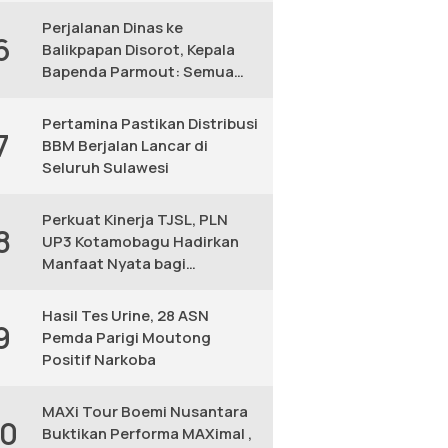
Perjalanan Dinas ke
6
Balikpapan Disorot, Kepala
Bapenda Parmout: Semua
yang Ikut Adalah Pegawai
Pertamina Pastikan Distribusi
7
BBM Berjalan Lancar di
Seluruh Sulawesi
Perkuat Kinerja TJSL, PLN
8
UP3 Kotamobagu Hadirkan
Manfaat Nyata bagi
Masyarakat
Hasil Tes Urine, 28 ASN
9
Pemda Parigi Moutong
Positif Narkoba
MAXi Tour Boemi Nusantara
10
Buktikan Performa MAXimal ,