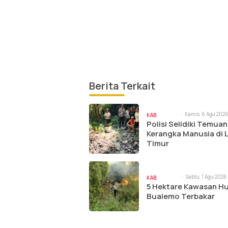
Berita Terkait
Kamis, 6 Agu 2026
KAB.
am
Polisi Selidiki Temuan
BANGGAI
Kerangka Manusia di
Timur
Sabtu, 1 Agu 2026 
KAB.
am
5 Hektare Kawasan H
BANGGAI
Bualemo Terbakar