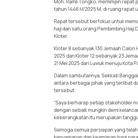
Moh. Ramli Tongko, memimpin rapat 
tahun 1446 H/2025 M, di ruang rapat
Rapat tersebut berfokus untuk mema
haji dan satu orang Pembimbing Haji 
Kloter.
Kloter 8 sebanyak 130 Jemaah Calon 
2025 dan Kloter 12 sebanyak 23 Jema
21 Mei 2025 dari Luwuk menuju Kota Pa
Dalam sambutannya, Sekkab Banggai 
antara berbagai pihak yang terlibat
tersebut.
“Saya berharap setiap stakeholder
dengan sebaik mungkin demi kelancar
keberangkatan itu merupakan tanggun
Semoga semua persiapan yang telah d
kenyamanan dan keamanan bagi para 