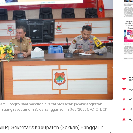
#
B
#
B
#
P
. Ramli Tongko, saat memimpin rapat persiapan pemberangkatan
#
P
i ruang rapat umum Setda Banggai, Senin (5/5/2025). FOTO: DOK
#
B
i Pj. Sekretaris Kabupaten (Sekkab) Banggai, Ir.