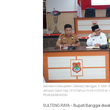
Sekretaris Kabupaten (Sekkab) Banggai, Ir. Moh
Jemaah Calon Haji (JCH) tahun 1446 H/2025 M, d
PEMKAB BANGGAI
SULTENG RAYA – Bupati Banggai diwakil