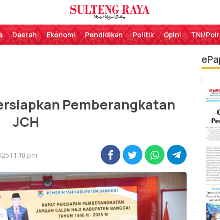
Perekat Rakyat Sulteng
Sulteng Raya
a
Daerah
Ekonomi
Pendidikan
Politik
Opini
TNI/Polr
ePa
ersiapkan Pemberangkatan
JCH
25 | 1:18 pm