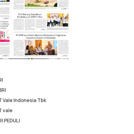
RI
BRI
T Vale Indonesia Tbk
T vale
RI PEDULI