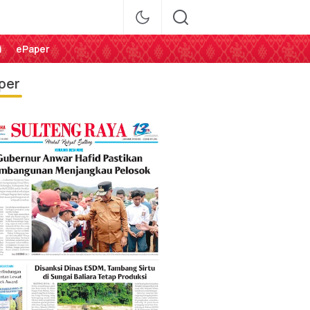
i
ePaper
per