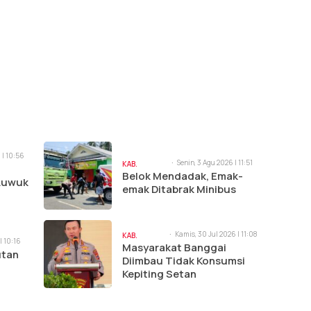
 | 10:56
Senin, 3 Agu 2026 | 11:51
KAB.
am
Belok Mendadak, Emak-
BANGGAI
 Luwuk
emak Ditabrak Minibus
Kamis, 30 Jul 2026 | 11:08
KAB.
| 10:16
am
Masyarakat Banggai
BANGGAI
utan
Diimbau Tidak Konsumsi
Kepiting Setan