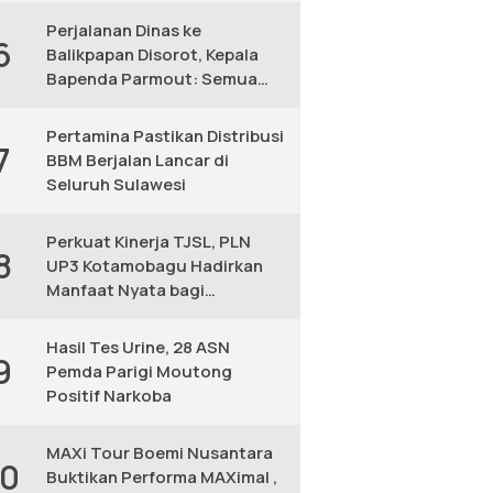
Perjalanan Dinas ke
6
Balikpapan Disorot, Kepala
Bapenda Parmout: Semua
yang Ikut Adalah Pegawai
Pertamina Pastikan Distribusi
7
BBM Berjalan Lancar di
Seluruh Sulawesi
Perkuat Kinerja TJSL, PLN
8
UP3 Kotamobagu Hadirkan
Manfaat Nyata bagi
Masyarakat
Hasil Tes Urine, 28 ASN
9
Pemda Parigi Moutong
Positif Narkoba
MAXi Tour Boemi Nusantara
10
Buktikan Performa MAXimal ,