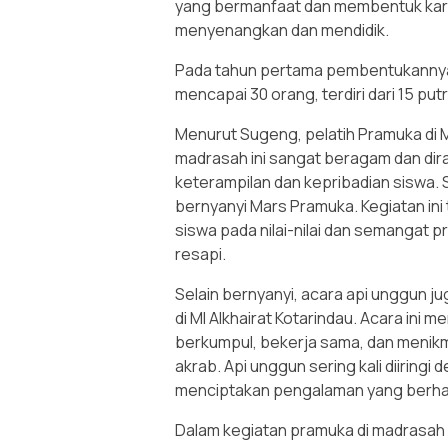
yang bermanfaat dan membentuk kara
menyenangkan dan mendidik.
Pada tahun pertama pembentukannya, 
mencapai 30 orang, terdiri dari 15 putr
Menurut Sugeng, pelatih Pramuka di MI
madrasah ini sangat beragam dan d
keterampilan dan kepribadian siswa. S
bernyanyi Mars Pramuka. Kegiatan in
siswa pada nilai-nilai dan semangat
resapi.
Selain bernyanyi, acara api unggun j
di MI Alkhairat Kotarindau. Acara in
berkumpul, bekerja sama, dan menik
akrab. Api unggun sering kali diiring
menciptakan pengalaman yang berhar
Dalam kegiatan pramuka di madrasah 