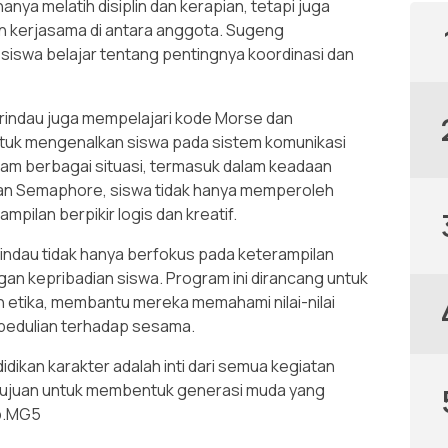
hanya melatih disiplin dan kerapian, tetapi juga
 kerjasama di antara anggota. Sugeng
, siswa belajar tentang pentingnya koordinasi dan
otarindau juga mempelajari kode Morse dan
ntuk mengenalkan siswa pada sistem komunikasi
lam berbagai situasi, termasuk dalam keadaan
 dan Semaphore, siswa tidak hanya memperoleh
pilan berpikir logis dan kreatif.
arindau tidak hanya berfokus pada keterampilan
an kepribadian siswa. Program ini dirancang untuk
n etika, membantu mereka memahami nilai-nilai
kepedulian terhadap sesama.
an karakter adalah inti dari semua kegiatan
tujuan untuk membentuk generasi muda yang
ab.MG5