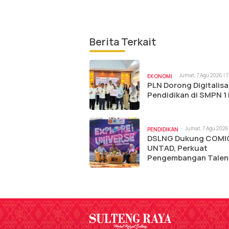
Berita Terkait
Jumat, 7 Agu 2026 | 
EKONOMI
PLN Dorong Digitalisa
Pendidikan di SMPN 1
Jumat, 7 Agu 2026 
PENDIDIKAN
am
DSLNG Dukung COMI
UNTAD, Perkuat
Pengembangan Talen
Komunikasi Muda di
Sulteng