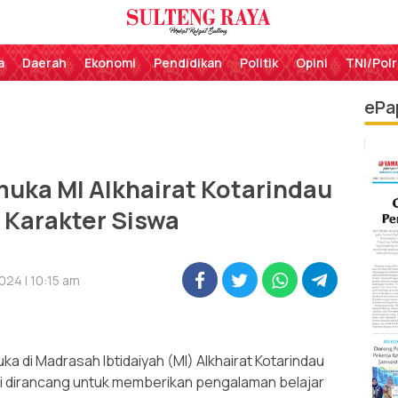
Perekat Rakyat Sulteng
Sulteng Raya
a
Daerah
Ekonomi
Pendidikan
Politik
Opini
TNI/Polr
ePa
muka MI Alkhairat Kotarindau
 Karakter Siswa
024 | 10:15 am
a di Madrasah Ibtidaiyah (MI) Alkhairat Kotarindau
ini dirancang untuk memberikan pengalaman belajar