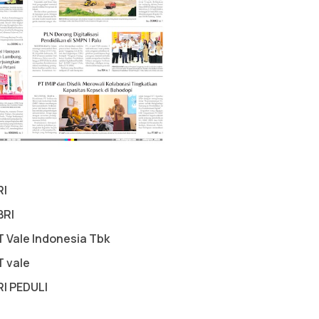
RI
BRI
T Vale Indonesia Tbk
T vale
RI PEDULI