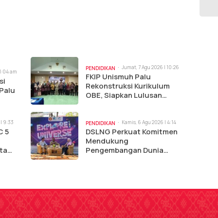
Jumat, 7 Agu 2026 | 10:26
PENDIDIKAN
11:04 am
am
FKIP Unismuh Palu
si
Rekonstruksi Kurikulum
 Palu
OBE, Siapkan Lulusan
Hadapi Dunia Kerja
| 9:33
Kamis, 6 Agu 2026 | 4:14
PENDIDIKAN
pm
C 5
DSLNG Perkuat Komitmen
Mendukung
ta
Pengembangan Dunia
Pendidikan Melalui Comik 5
Ilkom Untad