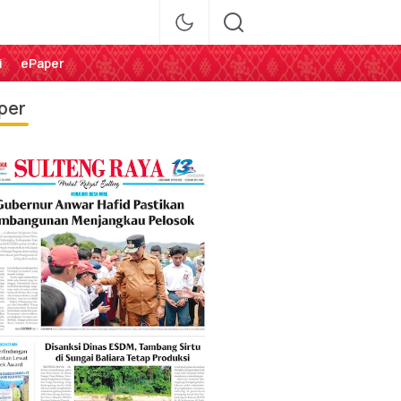
i
ePaper
per