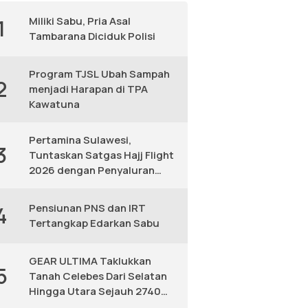
Miliki Sabu, Pria Asal
1
Tambarana Diciduk Polisi
Program TJSL Ubah Sampah
2
menjadi Harapan di TPA
Kawatuna
Pertamina Sulawesi,
3
Tuntaskan Satgas Hajj Flight
2026 dengan Penyaluran
Avtur Andal
Pensiunan PNS dan IRT
4
Tertangkap Edarkan Sabu
GEAR ULTIMA Taklukkan
5
Tanah Celebes Dari Selatan
Hingga Utara Sejauh 2740
KM