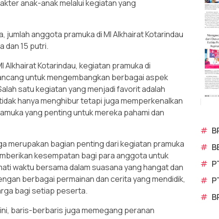
kter anak-anak melalui kegiatan yang
jumlah anggota pramuka di MI Alkhairat Kotarindau
a dan 15 putri.
 Alkhairat Kotarindau, kegiatan pramuka di
irancang untuk mengembangkan berbagai aspek
alah satu kegiatan yang menjadi favorit adalah
i tidak hanya menghibur tetapi juga memperkenalkan
 pramuka yang penting untuk mereka pahami dan
#
B
uga merupakan bagian penting dari kegiatan pramuka
#
B
i memberikan kesempatan bagi para anggota untuk
#
P
mati waktu bersama dalam suasana yang hangat dan
i dengan berbagai permainan dan cerita yang mendidik,
#
P
ga bagi setiap peserta.
#
B
ini, baris-berbaris juga memegang peranan