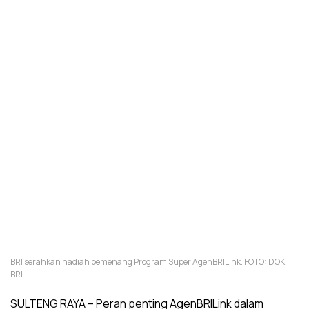
BRI serahkan hadiah pemenang Program Super AgenBRILink. FOTO: DOK.
BRI
SULTENG RAYA
– Peran penting AgenBRILink dalam