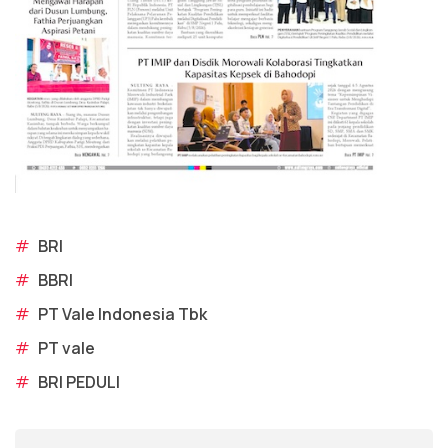
#
BRI
#
BBRI
#
PT Vale Indonesia Tbk
#
PT vale
#
BRI PEDULI