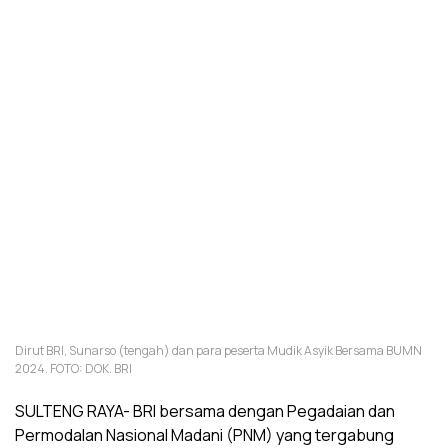
Dirut BRI, Sunarso (tengah) dan para peserta Mudik Asyik Bersama BUMN
2024. FOTO: DOK. BRI
SULTENG RAYA- BRI bersama dengan Pegadaian dan
Permodalan Nasional Madani (PNM) yang tergabung