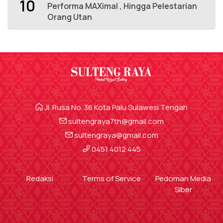
10
Performa MAXimal , Hingga Pelestarian
Orang Utan
Jl. Rusa No. 36 Kota Palu Sulawesi Tengah
sultengraya7th@gmail.com
sultengraya@gmail.com
0451 4012 445
Redaksi
Terms of Service
Pedoman Media
Siber