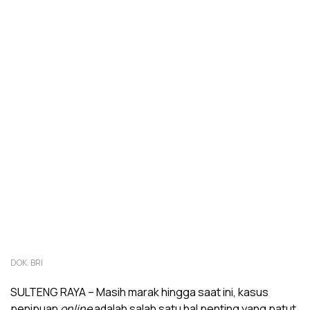
DOK. BRI
SULTENG RAYA – Masih marak hingga saat ini, kasus
penipuan
online
adalah salah satu hal penting yang patut