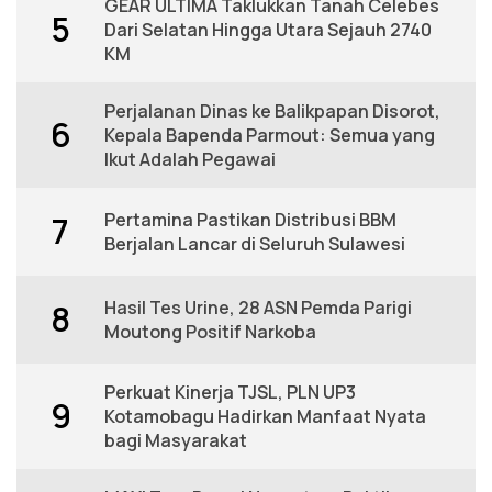
GEAR ULTIMA Taklukkan Tanah Celebes
5
Dari Selatan Hingga Utara Sejauh 2740
KM
Perjalanan Dinas ke Balikpapan Disorot,
6
Kepala Bapenda Parmout: Semua yang
Ikut Adalah Pegawai
Pertamina Pastikan Distribusi BBM
7
Berjalan Lancar di Seluruh Sulawesi
Hasil Tes Urine, 28 ASN Pemda Parigi
8
Moutong Positif Narkoba
Perkuat Kinerja TJSL, PLN UP3
9
Kotamobagu Hadirkan Manfaat Nyata
bagi Masyarakat