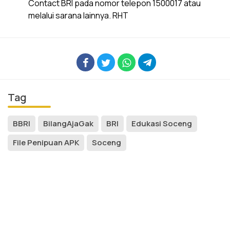
Contact BRI pada nomor telepon 1500017 atau
melalui sarana lainnya. RHT
Tag
BBRI
BilangAjaGak
BRI
Edukasi Soceng
File Penipuan APK
Soceng