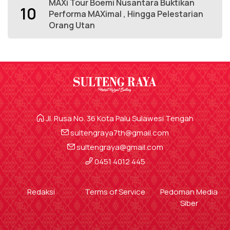
MAXi Tour Boemi Nusantara Buktikan
10
Performa MAXimal , Hingga Pelestarian
Orang Utan
Jl. Rusa No. 36 Kota Palu Sulawesi Tengah
sultengraya7th@gmail.com
sultengraya@gmail.com
0451 4012 445
Redaksi
Terms of Service
Pedoman Media
Siber