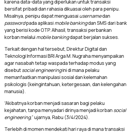
karena data-data yang diperlukan untuk transaksi
bersifat pribadi dan rahasia dikuasai oleh para penipu.
Misalnya, penipu dapat menguasai
username
dan
password
pada aplikasi
mobile banking
dan SMS dari bank
yang berisi kode OTP. Alhasil, transaksi perbankan
korban melalui
mobile banking
dapat berjalan sukses.
Terkait dengan hal tersebut, Direktur Digital dan
Teknologi Informasi BRI Arga M. Nugraha menyampaikan
agar nasabah tetap waspada terhadap modus yang
disebut
social engineering
ini di mana pelaku
memanfaatkan manipulasi sosial dan kelemahan
psikologis (keingintahuan, ketergesaan, dan kelengahan
manusia).
“Akibatnya korban menjadi sasaran bagi pelaku
kejahatan, tanpa menyadari dirinya menjadi korban
social
engineering
,” ujarnya, Rabu (3/4/2024).
Terlebih di momen mendekati hari raya di mana transaksi