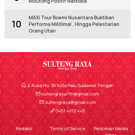
Moutong Positif Narkoba
MAXi Tour Boemi Nusantara Buktikan
10
Performa MAXimal , Hingga Pelestarian
Orang Utan
Jl. Rusa No. 36 Kota Palu Sulawesi Tengah
sultengraya7th@gmail.com
sultengraya@gmail.com
0451 4012 445
Redaksi
Terms of Service
Pedoman Media