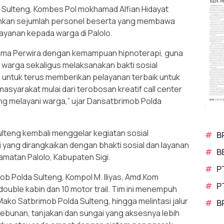
Sulteng, Kombes Pol mokhamad Alfian Hidayat
unkan sejumlah personel beserta yang membawa
ayanan kepada warga di Palolo.
rutama Perwira dengan kemampuan hipnoterapi, guna
 warga sekaligus melaksanakan bakti sosial
n untuk terus memberikan pelayanan terbaik untuk
yarakat mulai dari terobosan kreatif call center
g melayani warga,” ujar Dansatbrimob Polda
ulteng kembali menggelar kegiatan sosial
#
B
 yang dirangkaikan dengan bhakti sosial dan layanan
#
B
camatan Palolo, Kabupaten Sigi.
#
P
b Polda Sulteng, Kompol M. Iliyas, Amd.Kom
#
P
uble kabin dan 10 motor trail. Tim ini menempuh
 Mako Satbrimob Polda Sulteng, hingga melintasi jalur
#
B
kebunan, tanjakan dan sungai yang aksesnya lebih