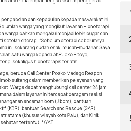
a dua atau roda empat dengan sistem penggerak
k pengabdian dan kepedulian kepada masyarakat ini
 Sejumlah warga yang mengikuti layanan Hipnoterapi
a warga bahkan mengakui menjadi lebih bugar dan
 setelah diterapi. “Sebelum diterapi sebelumnya
 lama ini, sekarang sudah enak, mudah-mudahan Saya
r salah satu warga kepada AKP Joko Pitoyo,
ng, sekaligus hipnoterapis terlatih.
arga, berupa Call Center Posko Madago Respon
rimob sulteng dalam memberikan pelayanan yang
at. Warga dapat menghubungi call center 24 jam
mana dalam layanan ini terdapat beragam reaksi
penanganan ancaman bom (Jibom), bantuan
ktif (KBR), bantuan Search and Rescue (SAR),
atriatama (khusus wilayah kota Palu), dan Klinik
esehatan tertentu). */YAT