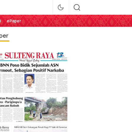
i
ePaper
per