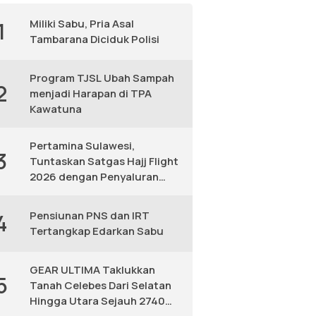
Miliki Sabu, Pria Asal
1
Tambarana Diciduk Polisi
Program TJSL Ubah Sampah
2
menjadi Harapan di TPA
Kawatuna
Pertamina Sulawesi,
3
Tuntaskan Satgas Hajj Flight
2026 dengan Penyaluran
Avtur Andal
Pensiunan PNS dan IRT
4
Tertangkap Edarkan Sabu
GEAR ULTIMA Taklukkan
5
Tanah Celebes Dari Selatan
Hingga Utara Sejauh 2740