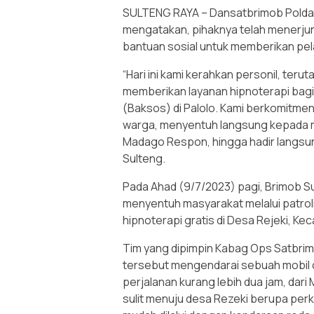
SULTENG RAYA – Dansatbrimob Polda 
mengatakan, pihaknya telah menerj
bantuan sosial untuk memberikan pel
“Hari ini kami kerahkan personil, te
memberikan layanan hipnoterapi bagi
(Baksos) di Palolo. Kami berkomitme
warga, menyentuh langsung kepada mas
Madago Respon, hingga hadir langsun
Sulteng.
Pada Ahad (9/7/2023) pagi, Brimob S
menyentuh masyarakat melalui patroli
hipnoterapi gratis di Desa Rejeki, Ke
Tim yang dipimpin Kabag Ops Satbrimo
tersebut mengendarai sebuah mobil do
perjalanan kurang lebih dua jam, dari
sulit menuju desa Rezeki berupa per