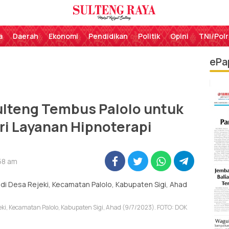
Perekat Rakyat Sulteng
Sulteng Raya
a
Daerah
Ekonomi
Pendidikan
Politik
Opini
TNI/Polr
ePa
ulteng Tembus Palolo untuk
ri Layanan Hipnoterapi
:58 am
jeki, Kecamatan Palolo, Kabupaten Sigi, Ahad (9/7/2023). FOTO: DOK