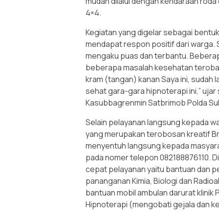
mudah dilalui dengan kendaraan rod
4×4.
Kegiatan yang digelar sebagai bentu
mendapat respon positif dari warga.
mengaku puas dan terbantu. Beberap
beberapa masalah kesehatan terobati
kram (tangan) kanan Saya ini, sudah
sehat gara-gara hipnoterapi ini,” uja
Kasubbagrenmin Satbrimob Polda Sulte
Selain pelayanan langsung kepada w
yang merupakan terobosan kreatif B
menyentuh langsung kepada masyarak
pada nomer telepon 082188876110. Di
cepat pelayanan yaitu bantuan dan 
pananganan Kimia, Biologi dan Radioa
bantuan mobil ambulan darurat klinik P
Hipnoterapi (mengobati gejala dan k