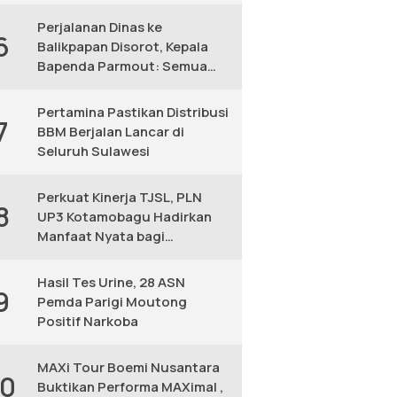
KM
Perjalanan Dinas ke
6
Balikpapan Disorot, Kepala
Bapenda Parmout: Semua
yang Ikut Adalah Pegawai
Pertamina Pastikan Distribusi
7
BBM Berjalan Lancar di
Seluruh Sulawesi
Perkuat Kinerja TJSL, PLN
8
UP3 Kotamobagu Hadirkan
Manfaat Nyata bagi
Masyarakat
Hasil Tes Urine, 28 ASN
9
Pemda Parigi Moutong
Positif Narkoba
MAXi Tour Boemi Nusantara
10
Buktikan Performa MAXimal ,