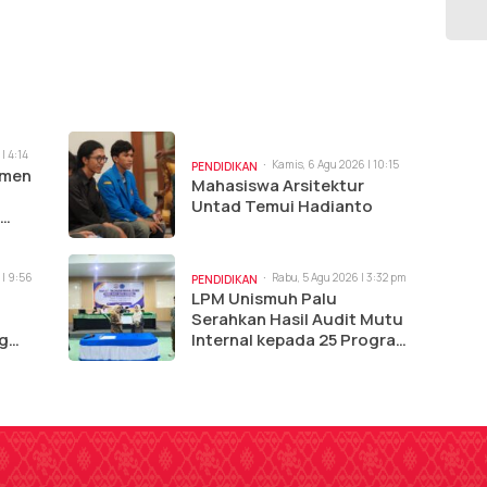
| 4:14
Kamis, 6 Agu 2026 | 10:15
PENDIDIKAN
tmen
am
Mahasiswa Arsitektur
Untad Temui Hadianto
omik 5
 | 9:56
Rabu, 5 Agu 2026 | 3:32 pm
PENDIDIKAN
i
LPM Unismuh Palu
Serahkan Hasil Audit Mutu
g
Internal kepada 25 Program
Studi