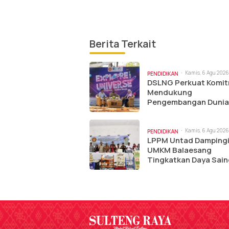
Berita Terkait
Kamis, 6 Agu 2026 
PENDIDIKAN
pm
DSLNG Perkuat Komi
Mendukung
Pengembangan Dunia
Pendidikan Melalui C
Ilkom Untad
Kamis, 6 Agu 2026
PENDIDIKAN
am
LPPM Untad Damping
UMKM Balaesang
Tingkatkan Daya Sain
Produk Pertanian