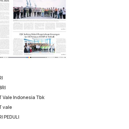
RI
BRI
T Vale Indonesia Tbk
T vale
RI PEDULI