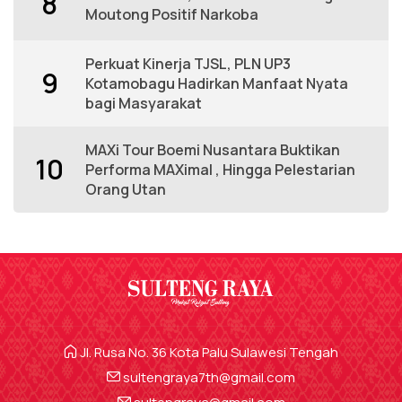
8
Moutong Positif Narkoba
Perkuat Kinerja TJSL, PLN UP3
9
Kotamobagu Hadirkan Manfaat Nyata
bagi Masyarakat
MAXi Tour Boemi Nusantara Buktikan
10
Performa MAXimal , Hingga Pelestarian
Orang Utan
Jl. Rusa No. 36 Kota Palu Sulawesi Tengah
sultengraya7th@gmail.com