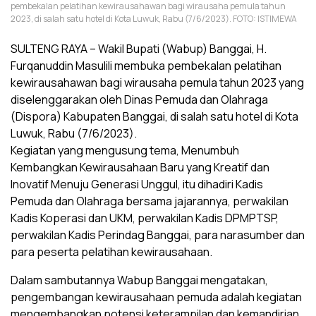
pembekalan pelatihan kewirausahawan bagi wirausaha pemula tahun
2023, di salah satu hotel di Kota Luwuk, Rabu (7/6/2023). FOTO: ISTIMEWA
SULTENG RAYA – Wakil Bupati (Wabup) Banggai, H.
Furqanuddin Masulili membuka pembekalan pelatihan
kewirausahawan bagi wirausaha pemula tahun 2023 yang
diselenggarakan oleh Dinas Pemuda dan Olahraga
(Dispora) Kabupaten Banggai, di salah satu hotel di Kota
Luwuk, Rabu (7/6/2023).
Kegiatan yang mengusung tema, Menumbuh
Kembangkan Kewirausahaan Baru yang Kreatif dan
Inovatif Menuju Generasi Unggul, itu dihadiri Kadis
Pemuda dan Olahraga bersama jajarannya, perwakilan
Kadis Koperasi dan UKM, perwakilan Kadis DPMPTSP,
perwakilan Kadis Perindag Banggai, para narasumber dan
para peserta pelatihan kewirausahaan.
Dalam sambutannya Wabup Banggai mengatakan,
pengembangan kewirausahaan pemuda adalah kegiatan
mengembangkan potensi keterampilan dan kemandirian