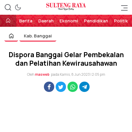
Perekat Rakyat Sulteng
Sulteng Raya
Berita
Daerah
Ekonomi
Pendidikan
Politik
Kab. Banggai
Dispora Banggai Gelar Pembekalan
dan Pelatihan Kewirausahawan
Oleh
masweb
pada Kamis, 8 Jun 2023 | 2:05 pm