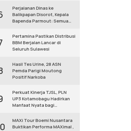
Perjalanan Dinas ke
6
Balikpapan Disorot, Kepala
Bapenda Parmout: Semua
yang Ikut Adalah Pegawai
Pertamina Pastikan Distribusi
7
BBM Berjalan Lancar di
Seluruh Sulawesi
Hasil Tes Urine, 28 ASN
8
Pemda Parigi Moutong
Positif Narkoba
Perkuat Kinerja TJSL, PLN
9
UP3 Kotamobagu Hadirkan
Manfaat Nyata bagi
Masyarakat
MAXi Tour Boemi Nusantara
10
Buktikan Performa MAXimal ,