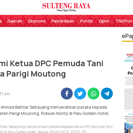
Perekat Rakyat Sulteng
Sulteng Raya
a
Daerah
Ekonomi
Pendidikan
Politik
Opini
TNI/Polr
ePa
smi Ketua DPC Pemuda Tani
a Parigi Moutong
:31 am
ahtiar Sebayang menyerahkan pataka kepada ketua DPC Pemuda Tani
i di Palu Golden Hotel, Selasa (30/5/2023). FOTO: IST