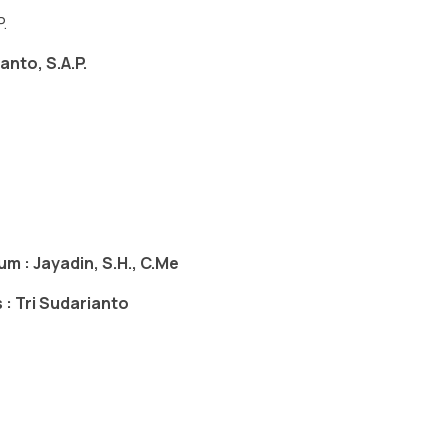
.
anto, S.A.P.
m : Jayadin, S.H., C.Me
 : Tri Sudarianto