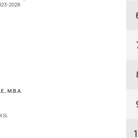
023-2028:
., M.B.A.
M.Si.