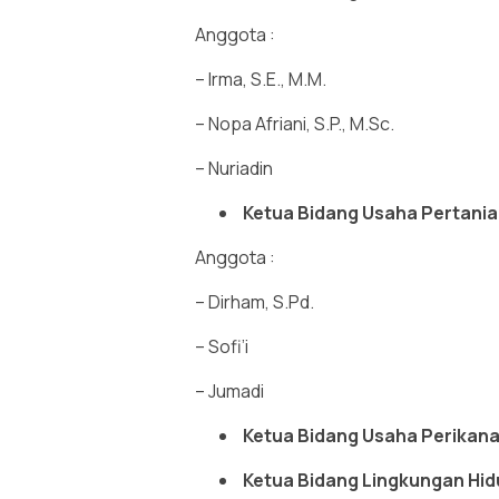
Anggota :
– Irma, S.E., M.M.
– Nopa Afriani, S.P., M.Sc.
– Nuriadin
Ketua Bidang Usaha Pertania
Anggota :
– Dirham, S.Pd.
– Sofi’i
– Jumadi
Ketua Bidang Usaha Perikana
Ketua Bidang Lingkungan Hidup