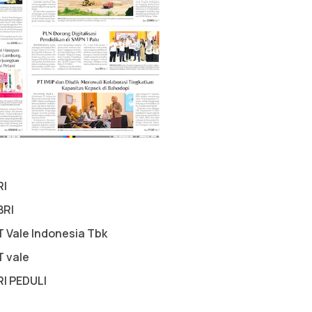
RI
BRI
T Vale Indonesia Tbk
T vale
RI PEDULI