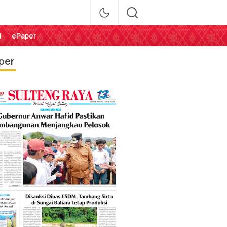
i
ePaper
per