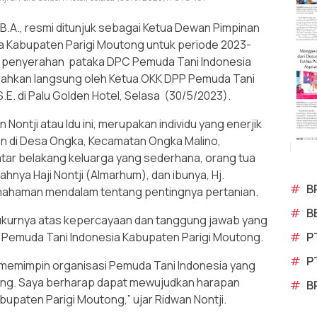
B.A., resmi ditunjuk sebagai Ketua Dewan Pimpinan
 Kabupaten Parigi Moutong untuk periode 2023-
an penyerahan pataka DPC Pemuda Tani Indonesia
rahkan langsung oleh Ketua OKK DPP Pemuda Tani
.E. di Palu Golden Hotel, Selasa (30/5/2023).
Nontji atau Idu ini, merupakan individu yang enerjik
an di Desa Ongka, Kecamatan Ongka Malino,
tar belakang keluarga yang sederhana, orang tua
hnya Haji Nontji (Almarhum), dan ibunya, Hj.
#
B
ahaman mendalam tentang pentingnya pertanian.
#
B
ukurnya atas kepercayaan dan tanggung jawab yang
#
P
 Pemuda Tani Indonesia Kabupaten Parigi Moutong.
#
P
 memimpin organisasi Pemuda Tani Indonesia yang
ong. Saya berharap dapat mewujudkan harapan
#
B
abupaten Parigi Moutong,” ujar Ridwan Nontji.