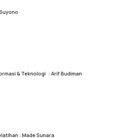
 Suyono
ormasi & Teknologi : Arif Budiman
elatihan : Made Sunara