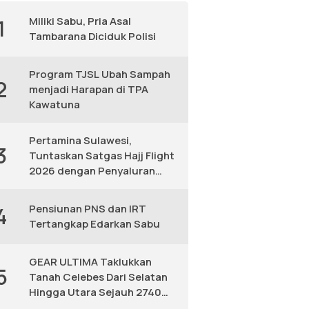
Miliki Sabu, Pria Asal
1
Tambarana Diciduk Polisi
Program TJSL Ubah Sampah
2
menjadi Harapan di TPA
Kawatuna
Pertamina Sulawesi,
3
Tuntaskan Satgas Hajj Flight
2026 dengan Penyaluran
Avtur Andal
Pensiunan PNS dan IRT
4
Tertangkap Edarkan Sabu
GEAR ULTIMA Taklukkan
5
Tanah Celebes Dari Selatan
Hingga Utara Sejauh 2740
KM