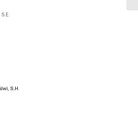
 S.E.
lwi, S.H
.