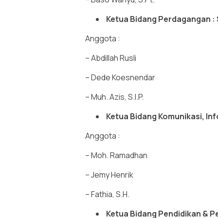
Ketua Bidang Perdagangan :
Anggota :
– Abdillah Rusli
– Dede Koesnendar
– Muh. Azis, S.I.P.
Ketua Bidang Komunikasi, Inf
Anggota :
– Moh. Ramadhan
– Jemy Henrik
– Fathia, S.H.
Ketua Bidang Pendidikan & P