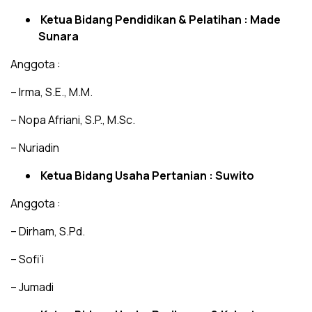
Ketua Bidang Pendidikan & Pelatihan : Made
Sunara
Anggota :
– Irma, S.E., M.M.
– Nopa Afriani, S.P., M.Sc.
– Nuriadin
Ketua Bidang Usaha Pertanian : Suwito
Anggota :
– Dirham, S.Pd.
– Sofi’i
– Jumadi