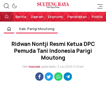
Perekat Rakyat Sulteng
Sulteng Raya
Berita
Daerah
Ekonomi
Pendidikan
Politik
Kab. Parigi Moutong
Ridwan Nontji Resmi Ketua DPC
Pemuda Tani Indonesia Parigi
Moutong
Oleh
masweb
pada Sabtu, 3 Jun 2023 | 9:31 am