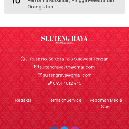
10
Performa MAXimal , Hingga Pelestarian
Orang Utan
Jl. Rusa No. 36 Kota Palu Sulawesi Tengah
sultengraya7th@gmail.com
sultengraya@gmail.com
0451 4012 445
Redaksi
Terms of Service
Pedoman Media
Siber