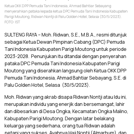
Ketua OKK DPP Pemuda Tani Indonesia, Ahmad Bahtiar Sebayang
menyerahkan pataka kepada ketua DPC Pemuda Tani Indonesia Kabupaten
Parigi Moutong, Ridwan Nontji di Palu Golden Hotel, Selasa (30/5/2023).
FOTO: IST
SULTENG RAYA – Moh. Ridwan, S.E., M.B.A., resmi ditunjuk
sebagai Ketua Dewan Pimpinan Cabang (DPC) Pemuda
Tani Indonesia Kabupaten Parigi Moutong untuk periode
2023-2028. Penunjukan itu ditandai dengan penyerahan
pataka DPC Pemuda Tani Indonesia Kabupaten Parigi
Moutong yang diserahkan langsung oleh Ketua OKK DPP
Pemuda Tani Indonesia, Ahmad Bahtiar Sebayang, S.E. di
Palu Golden Hotel, Selasa (30/5/2023).
Moh. Ridwan yang akrab disapa Ridwan Nontji atau Idu ini,
merupakan individu yang enerjik dan bersemangat, lahir
dan dibesarkan di Desa Ongka, Kecamatan Ongka Malino,
Kabupaten Parigi Moutong. Dengan latar belakang
keluarga yang sederhana, orang tua Ridwan adalah
petani yang sukses. Ayahnya Haji Nontji (Almarhum), dan