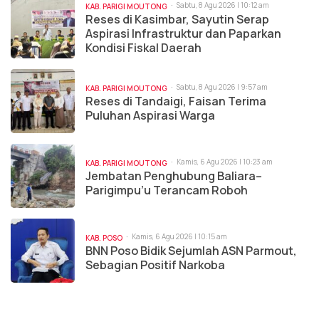
Sabtu, 8 Agu 2026 | 10:12 am
KAB. PARIGI MOUTONG
Reses di Kasimbar, Sayutin Serap
Aspirasi Infrastruktur dan Paparkan
Kondisi Fiskal Daerah
Sabtu, 8 Agu 2026 | 9:57 am
KAB. PARIGI MOUTONG
Reses di Tandaigi, Faisan Terima
Puluhan Aspirasi Warga
Kamis, 6 Agu 2026 | 10:23 am
KAB. PARIGI MOUTONG
Jembatan Penghubung Baliara–
Parigimpu’u Terancam Roboh
Kamis, 6 Agu 2026 | 10:15 am
KAB. POSO
BNN Poso Bidik Sejumlah ASN Parmout,
Sebagian Positif Narkoba