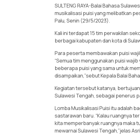
SULTENG RAYA-Balai Bahasa Sulawesi
musikalisasi puisi yang melibatkan pe
Palu, Senin (29/5/2023).
Kali ini terdapat 15 tim perwakilan sek
berbagai kabupaten dan kota di Sula
Para peserta membawakan puisi wajib d
“Semua tim menggunakan puisi wajib y
beberapa puisi yang sama untuk memu
disampaikan,”sebut Kepala Balai Bahas
Kegiatan tersebut katanya, bertujua
Sulawesi Tengah, sebagai penerus pa
Lomba Musikalisasi Puisi itu adalah b
sastarawan baru. “Kalau ruangnya terb
kita memperbanyak ruangnya maka t
mewarnai Sulawesi Tengah,”jelas Asri