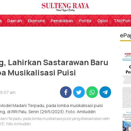
Perekat Rakyat Sulteng
Sulteng Raya
a
Daerah
Ekonomi
Pendidikan
Politik
Opini
TNI/Polr
ePa
g, Lahirkan Sastarawan Baru
 Musikalisasi Puisi
 9:07 am
dani Terpadu, pada lomba musikalisasi puisi yang dilaksanakan oleh
23). Foto: Amiluddin