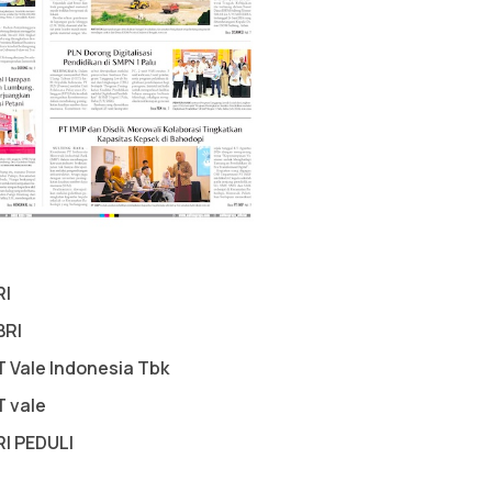
RI
BRI
T Vale Indonesia Tbk
T vale
RI PEDULI