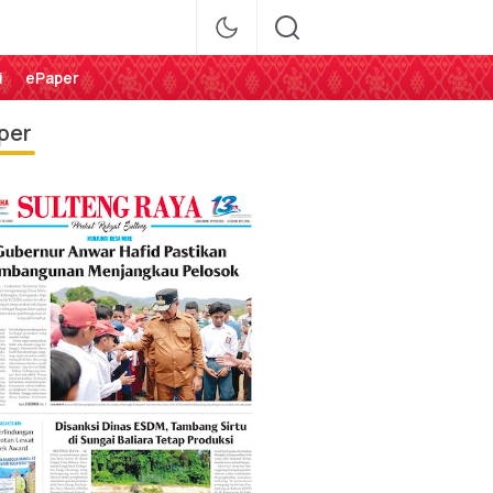
i
ePaper
per