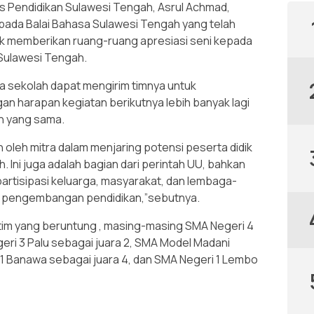
as Pendidikan Sulawesi Tengah, Asrul Achmad,
ada Balai Bahasa Sulawesi Tengah yang telah
uk memberikan ruang-ruang apresiasi seni kepada
 Sulawesi Tengah.
ua sekolah dapat mengirim timnya untuk
gan harapan kegiatan berikutnya lebih banyak lagi
an yang sama.
 oleh mitra dalam menjaring potensi peserta didik
 Ini juga adalah bagian dari perintah UU, bahkan
partisipasi keluarga, masyarakat, dan lembaga-
m pengembangan pendidikan,”sebutnya.
tim yang beruntung , masing-masing SMA Negeri 4
geri 3 Palu sebagai juara 2, SMA Model Madani
 1 Banawa sebagai juara 4, dan SMA Negeri 1 Lembo