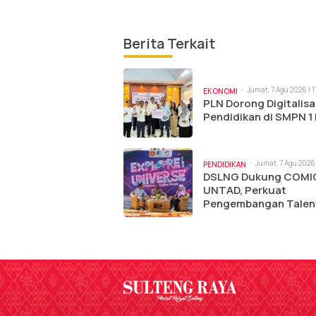
Berita Terkait
Jumat, 7 Agu 2026 | 
EKONOMI
PLN Dorong Digitalisa
Pendidikan di SMPN 1
Jumat, 7 Agu 2026 
PENDIDIKAN
am
DSLNG Dukung COMI
UNTAD, Perkuat
Pengembangan Talen
Komunikasi Muda di
Sulteng