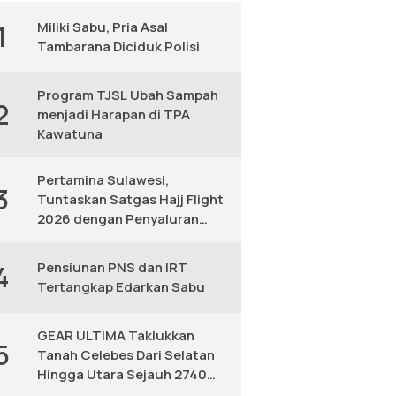
Miliki Sabu, Pria Asal
1
Tambarana Diciduk Polisi
Program TJSL Ubah Sampah
2
menjadi Harapan di TPA
Kawatuna
Pertamina Sulawesi,
3
Tuntaskan Satgas Hajj Flight
2026 dengan Penyaluran
Avtur Andal
Pensiunan PNS dan IRT
4
Tertangkap Edarkan Sabu
GEAR ULTIMA Taklukkan
5
Tanah Celebes Dari Selatan
Hingga Utara Sejauh 2740
KM