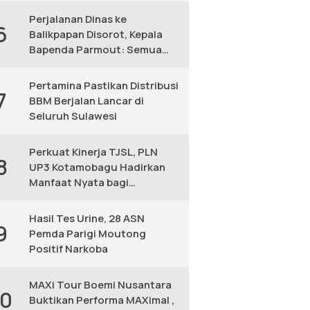
Perjalanan Dinas ke
6
Balikpapan Disorot, Kepala
Bapenda Parmout: Semua
yang Ikut Adalah Pegawai
Pertamina Pastikan Distribusi
7
BBM Berjalan Lancar di
Seluruh Sulawesi
Perkuat Kinerja TJSL, PLN
8
UP3 Kotamobagu Hadirkan
Manfaat Nyata bagi
Masyarakat
Hasil Tes Urine, 28 ASN
9
Pemda Parigi Moutong
Positif Narkoba
MAXi Tour Boemi Nusantara
10
Buktikan Performa MAXimal ,