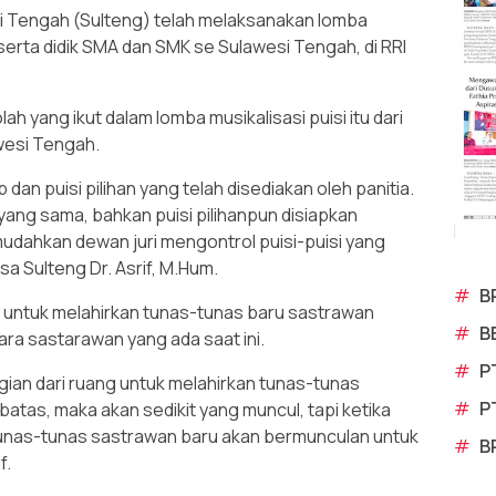
 Tengah (Sulteng) telah melaksanakan lomba
serta didik SMA dan SMK se Sulawesi Tengah, di RRI
olah yang ikut dalam lomba musikalisasi puisi itu dari
wesi Tengah.
an puisi pilihan yang telah disediakan oleh panitia.
ang sama, bahkan puisi pilihanpun disiapkan
dahkan dewan juri mengontrol puisi-puisi yang
a Sulteng Dr. Asrif, M.Hum.
#
B
n untuk melahirkan tunas-tunas baru sastrawan
#
B
ra sastarawan yang ada saat ini.
#
P
agian dari ruang untuk melahirkan tunas-tunas
#
P
atas, maka akan sedikit yang muncul, tapi ketika
unas-tunas sastrawan baru akan bermunculan untuk
#
B
f.