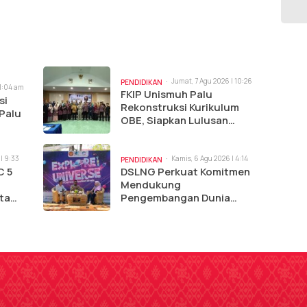
Jumat, 7 Agu 2026 | 10:26
PENDIDIKAN
11:04 am
am
FKIP Unismuh Palu
si
Rekonstruksi Kurikulum
 Palu
OBE, Siapkan Lulusan
Hadapi Dunia Kerja
| 9:33
Kamis, 6 Agu 2026 | 4:14
PENDIDIKAN
pm
C 5
DSLNG Perkuat Komitmen
Mendukung
ta
Pengembangan Dunia
Pendidikan Melalui Comik 5
Ilkom Untad