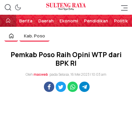
Perekat Rakyat Sulteng
Sulteng Raya
Berita
Daerah
Ekonomi
Pendidikan
Politik
Kab. Poso
Pemkab Poso Raih Opini WTP dari
BPK RI
Oleh
masweb
pada Selasa, 16 Mei 2023 | 10:03 am