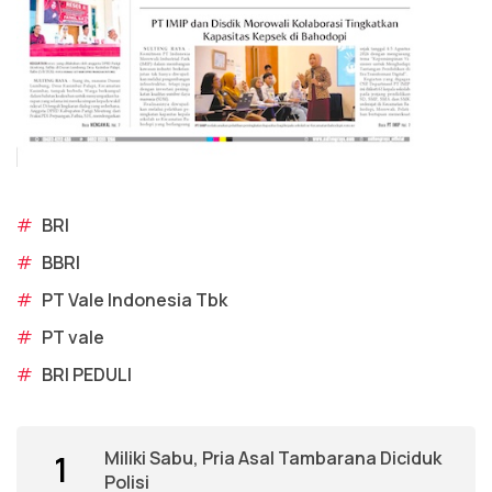
#
BRI
#
BBRI
#
PT Vale Indonesia Tbk
#
PT vale
#
BRI PEDULI
Miliki Sabu, Pria Asal Tambarana Diciduk
1
Polisi