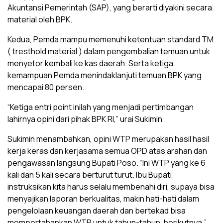
Akuntansi Pemerintah (SAP), yang berarti diyakini secara
material oleh BPK.
Kedua, Pemda mampu memenuhi ketentuan standard TM
( tresthold material ) dalam pengembalian temuan untuk
menyetor kembali ke kas daerah. Serta ketiga,
kemampuan Pemda menindaklanjuti temuan BPK yang
mencapai 80 persen.
“Ketiga entri point inilah yang menjadi pertimbangan
lahirnya opini dari pihak BPK RI,” urai Sukimin
Sukimin menambahkan, opini WTP merupakan hasil hasil
kerja keras dan kerjasama semua OPD atas arahan dan
pengawasan langsung Bupati Poso. “Ini WTP yang ke 6
kali dan 5 kali secara berturut turut. Ibu Bupati
instruksikan kita harus selalu membenahi diri, supaya bisa
menyajikan laporan berkualitas, makin hati-hati dalam
pengelolaan keuangan daerah dan bertekad bisa
mempertahankan WTP untuk tahun-tahun berikutnya,”