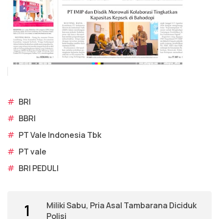
#
BRI
#
BBRI
#
PT Vale Indonesia Tbk
#
PT vale
#
BRI PEDULI
Miliki Sabu, Pria Asal Tambarana Diciduk
1
Polisi