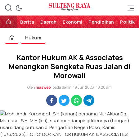
Perekat Rakyat Sulteng
Sulteng Raya
Berita
Daerah
Ekonomi
Pendidikan
Politik
Hukum
Kantor Hukum AK & Associates
Menangkan Sengketa Ruas Jalan di
Morowali
Oleh
masweb
pada Senin, 19 Jun 2023 | 10:20 am