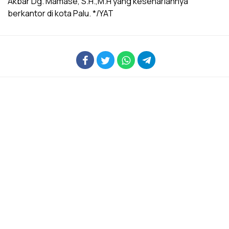
Akbar Dg. Mamase, S.H.,M.H yang kesehariannya
berkantor di kota Palu. */YAT