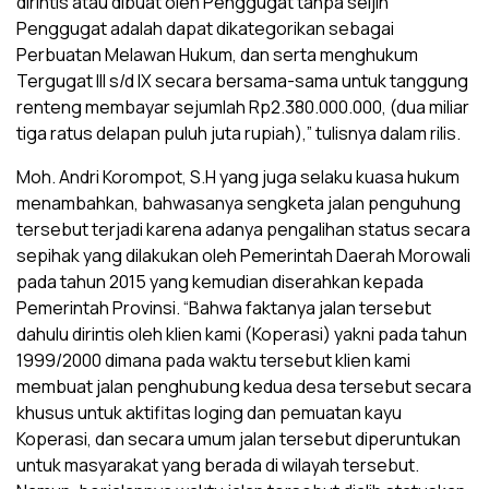
dirintis atau dibuat oleh Penggugat tanpa seijin
Penggugat adalah dapat dikategorikan sebagai
Perbuatan Melawan Hukum, dan serta menghukum
Tergugat III s/d IX secara bersama-sama untuk tanggung
renteng membayar sejumlah Rp2.380.000.000, (dua miliar
tiga ratus delapan puluh juta rupiah),” tulisnya dalam rilis.
Moh. Andri Korompot, S.H yang juga selaku kuasa hukum
menambahkan, bahwasanya sengketa jalan penguhung
tersebut terjadi karena adanya pengalihan status secara
sepihak yang dilakukan oleh Pemerintah Daerah Morowali
pada tahun 2015 yang kemudian diserahkan kepada
Pemerintah Provinsi. “Bahwa faktanya jalan tersebut
dahulu dirintis oleh klien kami (Koperasi) yakni pada tahun
1999/2000 dimana pada waktu tersebut klien kami
membuat jalan penghubung kedua desa tersebut secara
khusus untuk aktifitas loging dan pemuatan kayu
Koperasi, dan secara umum jalan tersebut diperuntukan
untuk masyarakat yang berada di wilayah tersebut.