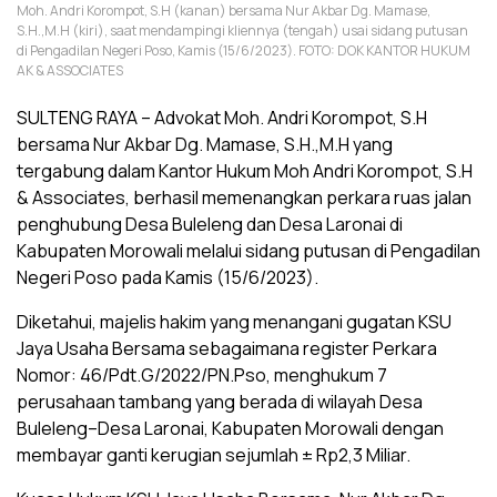
Moh. Andri Korompot, S.H (kanan) bersama Nur Akbar Dg. Mamase,
S.H.,M.H (kiri), saat mendampingi kliennya (tengah) usai sidang putusan
di Pengadilan Negeri Poso, Kamis (15/6/2023). FOTO: DOK KANTOR HUKUM
AK & ASSOCIATES
SULTENG RAYA – Advokat Moh. Andri Korompot, S.H
bersama Nur Akbar Dg. Mamase, S.H.,M.H yang
tergabung dalam Kantor Hukum Moh Andri Korompot, S.H
& Associates, berhasil memenangkan perkara ruas jalan
penghubung Desa Buleleng dan Desa Laronai di
Kabupaten Morowali melalui sidang putusan di Pengadilan
Negeri Poso pada Kamis (15/6/2023).
Diketahui, majelis hakim yang menangani gugatan KSU
Jaya Usaha Bersama sebagaimana register Perkara
Nomor: 46/Pdt.G/2022/PN.Pso, menghukum 7
perusahaan tambang yang berada di wilayah Desa
Buleleng–Desa Laronai, Kabupaten Morowali dengan
membayar ganti kerugian sejumlah ± Rp2,3 Miliar.