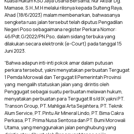
Kuasa Hukum KSU Jaya Usaha Bersama, Nur Akbar Dg.
Mamase, S.H.,M.H melalui rilisnya kepada Sulteng Raya,
Ahad (18/6/2023) malam membenarkan, bahwasanya
sengketa ruas jalan tersebut telah diputus Pengadilan
Negeri Poso sebagaimana register Perkara Nomor:
46/Pdt.G/2022/PN.Pso, dalam sidang terbuka yang
dilakukan secara elektronik (e-Court) pada tanggal 15
Juni 2023.
“Bahwa adapun inti-inti pokok amar dalam putusan
perkara tersebut, yakni menyatakan perbuatan Tergugat
1 Pemda Morowali dan Tergugat II Pemerintah Provinsi
yang mengalih statuskan jalan yang dirintis oleh
Penggugat sebagai suatu perbuatan melawan hukum,
menyatakan perbuatan para Tergugat III s/d IX yakni PT.
Transon Group, PT. Mahligai Arta Sejahtera, PT. Teknik
Alum Service, PT. Pintu Air Mineral Lindo, PT. Bima Cakra
Perkasa, PT. Prima Nusa Sentosa dan PT. Bumi Morowali
Utama, yang menggunakan jalan penghubung yang