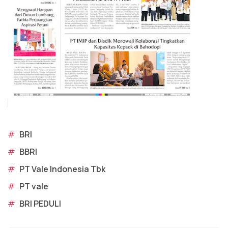
#
BRI
#
BBRI
#
PT Vale Indonesia Tbk
#
PT vale
#
BRI PEDULI