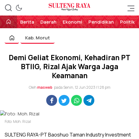
Perekat Rakyat Sulteng
Sulteng Raya
Berita
Daerah
Ekonomi
Pendidikan
Politik
Kab. Morut
Demi Geliat Ekonomi, Kehadiran PT
BTIIG, Rizal Ajak Warga Jaga
Keamanan
Oleh
masweb
pada Senin, 12 Jun 2023 | 1:28 pm
Foto: Moh. Rizal
SULTENG RAYA-PT Baoshuo Taman Industry Investment