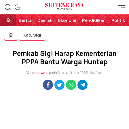
Perekat Rakyat Sulteng
Sulteng Raya
Berita
Daerah
Ekonomi
Pendidikan
Politik
Kab. Sigi
Pemkab Sigi Harap Kementerian
PPPA Bantu Warga Huntap
Oleh
masweb
pada Sabtu, 10 Jun 2023 | 9:44 am