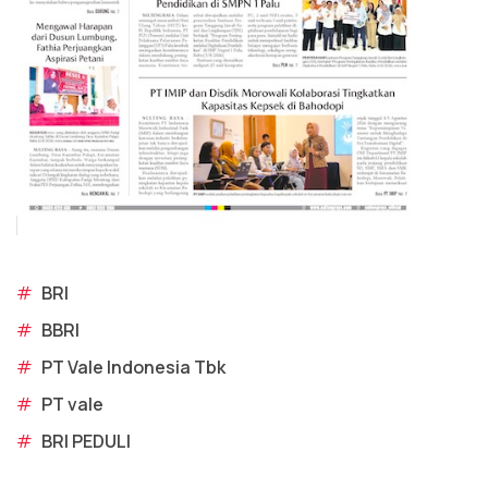
#
BRI
#
BBRI
#
PT Vale Indonesia Tbk
#
PT vale
#
BRI PEDULI