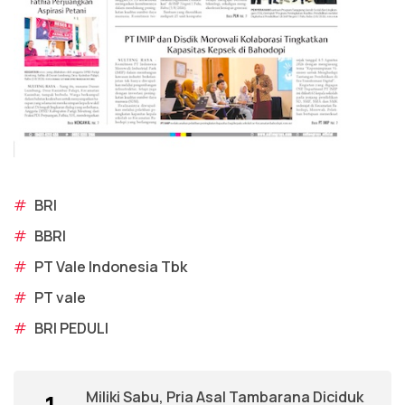
#
BRI
#
BBRI
#
PT Vale Indonesia Tbk
#
PT vale
#
BRI PEDULI
Miliki Sabu, Pria Asal Tambarana Diciduk