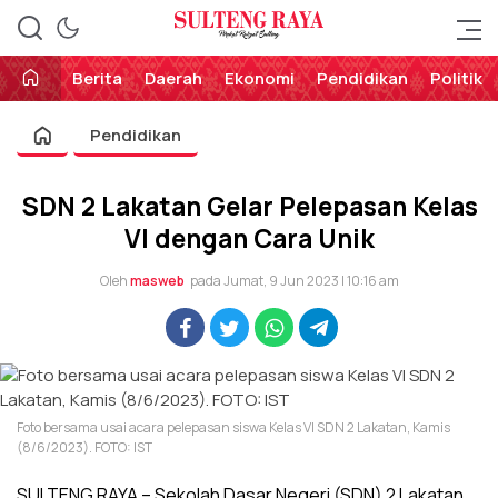
Perekat Rakyat Sulteng
Sulteng Raya
Berita
Daerah
Ekonomi
Pendidikan
Politik
Pendidikan
SDN 2 Lakatan Gelar Pelepasan Kelas
VI dengan Cara Unik
Oleh
masweb
pada Jumat, 9 Jun 2023 | 10:16 am
Foto bersama usai acara pelepasan siswa Kelas VI SDN 2 Lakatan, Kamis
(8/6/2023). FOTO: IST
SULTENG RAYA – Sekolah Dasar Negeri (SDN) 2 Lakatan,