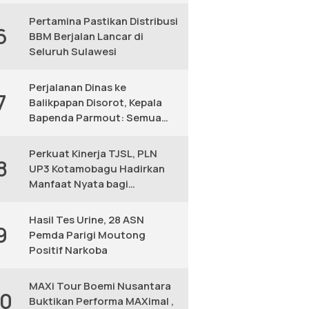
KM
Pertamina Pastikan Distribusi
6
BBM Berjalan Lancar di
Seluruh Sulawesi
Perjalanan Dinas ke
7
Balikpapan Disorot, Kepala
Bapenda Parmout: Semua
yang Ikut Adalah Pegawai
Perkuat Kinerja TJSL, PLN
8
UP3 Kotamobagu Hadirkan
Manfaat Nyata bagi
Masyarakat
Hasil Tes Urine, 28 ASN
9
Pemda Parigi Moutong
Positif Narkoba
MAXi Tour Boemi Nusantara
10
Buktikan Performa MAXimal ,