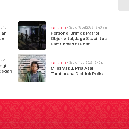
10:15
Sabtu, 18 Jul 2026 | 9:40 am
KAB. POSO
lah
Personel Brimob Patroli
an
Objek Vital, Jaga Stabilitas
Kamtibmas di Poso
 10:29
Sabtu, 11 Jul 2026 | 2:48 pm
KAB. POSO
rgi
Miliki Sabu, Pria Asal
Cegah
Tambarana Diciduk Polisi