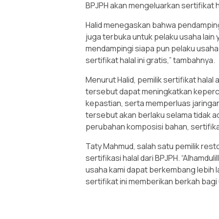
BPJPH akan mengeluarkan sertifikat ha
Halid menegaskan bahwa pendampingan
juga terbuka untuk pelaku usaha lain y
mendampingi siapa pun pelaku usaha
sertifikat halal ini gratis,” tambahnya.
Menurut Halid, pemilik sertifikat hal
tersebut dapat meningkatkan keper
kepastian, serta memperluas jaringan di
tersebut akan berlaku selama tidak a
perubahan komposisi bahan, sertifika
Taty Mahmud, salah satu pemilik res
sertifikasi halal dari BPJPH. “Alhamduli
usaha kami dapat berkembang lebih l
sertifikat ini memberikan berkah bag