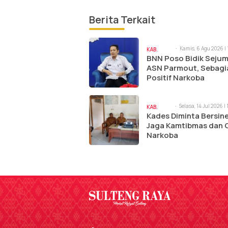
Berita Terkait
Kamis, 6 Agu 2026 | 
KAB.
am
BNN Poso Bidik Sejum
POSO
ASN Parmout, Sebagi
Positif Narkoba
Selasa, 14 Jul 2026 |
KAB.
am
Kades Diminta Bersine
POSO
Jaga Kamtibmas dan 
Narkoba