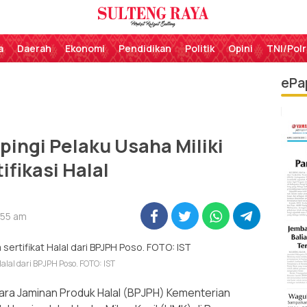
Perekat Rakyat Sulteng
Sulteng Raya
a
Daerah
Ekonomi
Pendidikan
Politik
Opini
TNI/Polr
ePa
ingi Pelaku Usaha Miliki
ifikasi Halal
:55 am
alal dari BPJPH Poso. FOTO: IST
ra Jaminan Produk Halal (BPJPH) Kementerian