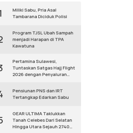
Miliki Sabu, Pria Asal
1
Tambarana Diciduk Polisi
Program TJSL Ubah Sampah
2
menjadi Harapan di TPA
Kawatuna
Pertamina Sulawesi,
3
Tuntaskan Satgas Hajj Flight
2026 dengan Penyaluran
Avtur Andal
Pensiunan PNS dan IRT
4
Tertangkap Edarkan Sabu
GEAR ULTIMA Taklukkan
5
Tanah Celebes Dari Selatan
Hingga Utara Sejauh 2740