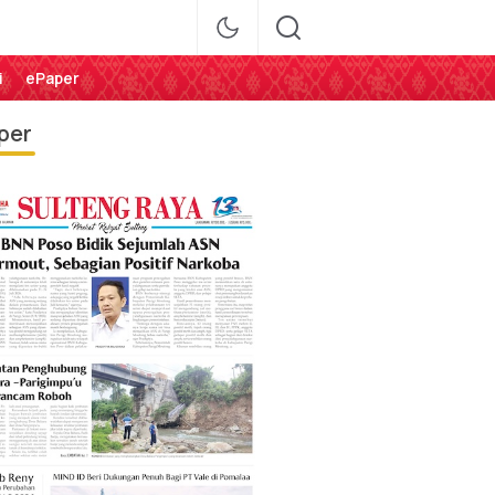
i
ePaper
per