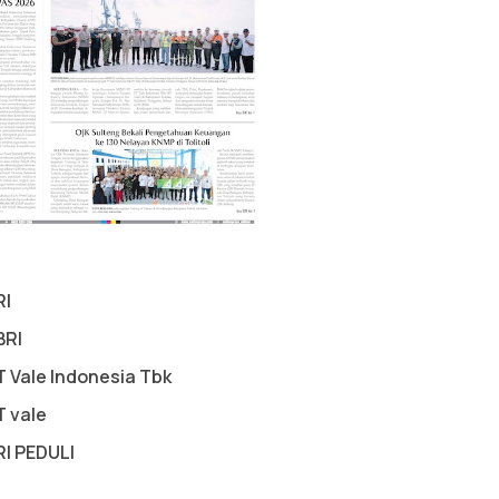
RI
BRI
T Vale Indonesia Tbk
T vale
RI PEDULI