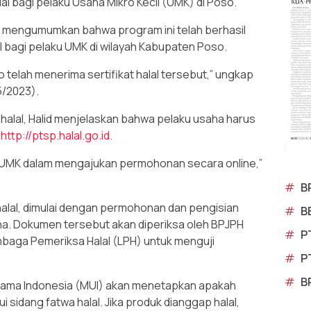
al bagi pelaku Usaha Mikro Kecil (UMK) di Poso.
, mengumumkan bahwa program ini telah berhasil
l bagi pelaku UMK di wilayah Kabupaten Poso.
 telah menerima sertifikat halal tersebut,” ungkap
5/2023).
halal, Halid menjelaskan bahwa pelaku usaha harus
s
http://ptsp.halal.go.id.
 UMK dalam mengajukan permohonan secara online,”
#
B
 halal, dimulai dengan permohonan dan pengisian
#
B
a. Dokumen tersebut akan diperiksa oleh BPJPH
#
P
baga Pemeriksa Halal (LPH) untuk menguji
#
P
#
B
 Ulama Indonesia (MUI) akan menetapkan apakah
ui sidang fatwa halal. Jika produk dianggap halal,