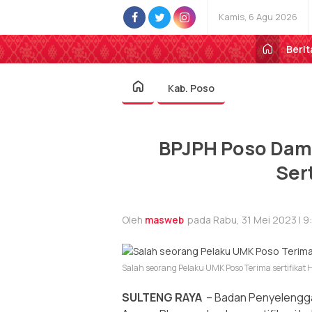
Kamis, 6 Agu 2026
Berit
Kab. Poso
BPJPH Poso Damp
Sert
Oleh
masweb
pada Rabu, 31 Mei 2023 | 9
Salah seorang Pelaku UMK Poso Terima sertifikat H
SULTENG RAYA
– Badan Penyelengga