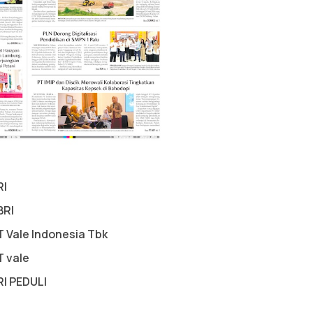
RI
BRI
T Vale Indonesia Tbk
T vale
RI PEDULI