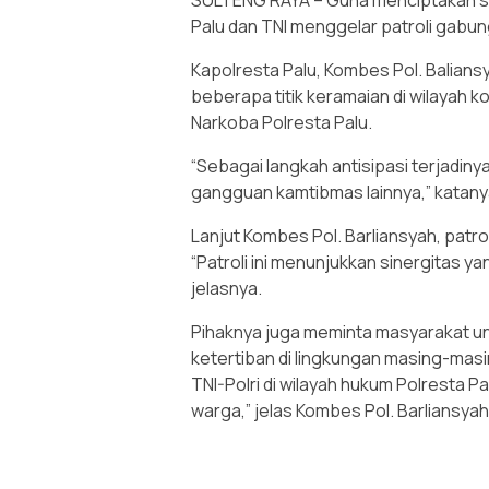
SULTENG RAYA – Guna menciptakan sit
Palu dan TNI menggelar patroli gabu
Kapolresta Palu, Kombes Pol. Balians
beberapa titik keramaian di wilayah ko
Narkoba Polresta Palu.
“Sebagai langkah antisipasi terjadinya
gangguan kamtibmas lainnya,” katany
Lanjut Kombes Pol. Barliansyah, patroli
“Patroli ini menunjukkan sinergitas y
jelasnya.
Pihaknya juga meminta masyarakat u
ketertiban di lingkungan masing-mas
TNI-Polri di wilayah hukum Polresta 
warga,” jelas Kombes Pol. Barliansyah