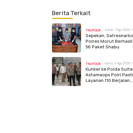
Berita Terkait
Jumat, 7 Agu 2026 | 
TNI/POLRI
Sepekan, Satresnark
Polres Morut Berhasil
56 Paket Shabu
Kamis, 6 Agu 2026 | 
TNI/POLRI
am
Kunker ke Polda Sulte
Astamaops Polri Past
Layanan 110 Berjalan
Optimal