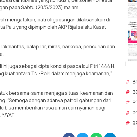
uasi kamtibmas yang kondusif, personel Polresta
ngan pada Sabtu (20/5/2023) malam.
yah mengatakan, patroli gabungan dilaksanakan di
ta Palu yang dipimpin oleh AKP Rijal selaku Kasat
 lakalantas, balap liar, miras, narkoba, pencurian dan
a.
 ini juga sebagai cipta kondisi pasca Idul Fitri 1444 H.
ang kuat antara TNI-Polri dalam menjaga keamanan,”
#
B
#
B
ntuk bersama-sama menjaga situasi keamanan dan
ing. “Semoga dengan adanya patroli gabungan dari
#
P
Palu bisa memberikan rasa aman dan nyaman bagi
#
P
. */YAT
#
B