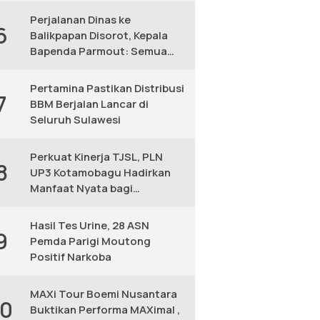
Perjalanan Dinas ke
6
Balikpapan Disorot, Kepala
Bapenda Parmout: Semua
yang Ikut Adalah Pegawai
Pertamina Pastikan Distribusi
7
BBM Berjalan Lancar di
Seluruh Sulawesi
Perkuat Kinerja TJSL, PLN
8
UP3 Kotamobagu Hadirkan
Manfaat Nyata bagi
Masyarakat
Hasil Tes Urine, 28 ASN
9
Pemda Parigi Moutong
Positif Narkoba
MAXi Tour Boemi Nusantara
10
Buktikan Performa MAXimal ,