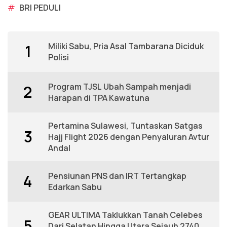
#
BRI PEDULI
Miliki Sabu, Pria Asal Tambarana Diciduk
1
Polisi
Program TJSL Ubah Sampah menjadi
2
Harapan di TPA Kawatuna
Pertamina Sulawesi, Tuntaskan Satgas
3
Hajj Flight 2026 dengan Penyaluran Avtur
Andal
Pensiunan PNS dan IRT Tertangkap
4
Edarkan Sabu
GEAR ULTIMA Taklukkan Tanah Celebes
5
Dari Selatan Hingga Utara Sejauh 2740