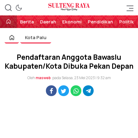
Perekat Rakyat Sulteng
Sulteng Raya
Berita
Daerah
Ekonomi
Pendidikan
Politik
Kota Palu
Pendaftaran Anggota Bawaslu
Kabupaten/Kota Dibuka Pekan Depan
Oleh
masweb
pada Selasa, 23 Mei 2023 | 9:32 am