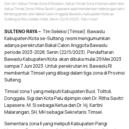
Dari kiri, Ketua Timsel Zona III Rosdian, Ketua Timsel Zona II Kamaruddin dan
Ketua Timsel Zona I Ritha Savitri Lapasere saat memberikan keterangan pers
tentang perekrutan Bakal Calon Anggota Bawaslu Kabupaten/Kota se-
Sulteng di Palu Golden Hotel, Senin (22/5/2023). Foto: Irwan
SULTENG RAYA –
Tim Seleksi (Timsel) Bawaslu
Kabupaten/Kota se-Sulteng resmi mengumumkan
adanya perekrutan Bakal Calon Anggota Bawaslu
periode 2023-2028, Senin (22/5/2023). Pendaftaran
Bawaslu Kabupaten/Kota akan dibuka mulai 29 Mei 2023
sampai 7 Juni 2023. Untuk perekrutan ini, Bawaslu RI
membentuk Timsel yang dibagi dalam tiga zona di Provinsi
Sulteng.
Timsel zona 1 yang meliputi Kabupaten Buol, Tolitoli,
Donggala, Sigi dan Kota Palu dipimpin oleh Dr. Ritha Savitri
Lapasere, M. Si sebagai Ketua dan Dr. Hj. Kartini
Malarangan, SH, MH sebagai Sekretaris Timsel.
Sementara zona II yang meliputi Kabupaten Parigi