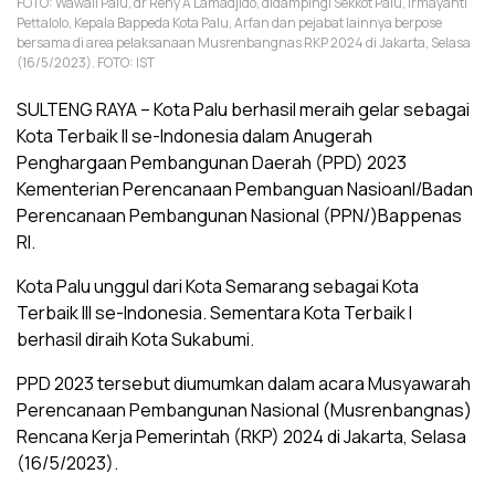
FOTO: Wawali Palu, dr Reny A Lamadjido, didampingi Sekkot Palu, Irmayanti
Pettalolo, Kepala Bappeda Kota Palu, Arfan dan pejabat lainnya berpose
bersama di area pelaksanaan Musrenbangnas RKP 2024 di Jakarta, Selasa
(16/5/2023). FOTO: IST
SULTENG RAYA – Kota Palu berhasil meraih gelar sebagai
Kota Terbaik II se-Indonesia dalam Anugerah
Penghargaan Pembangunan Daerah (PPD) 2023
Kementerian Perencanaan Pembanguan Nasioanl/Badan
Perencanaan Pembangunan Nasional (PPN/)Bappenas
RI.
Kota Palu unggul dari Kota Semarang sebagai Kota
Terbaik III se-Indonesia. Sementara Kota Terbaik I
berhasil diraih Kota Sukabumi.
PPD 2023 tersebut diumumkan dalam acara Musyawarah
Perencanaan Pembangunan Nasional (Musrenbangnas)
Rencana Kerja Pemerintah (RKP) 2024 di Jakarta, Selasa
(16/5/2023).