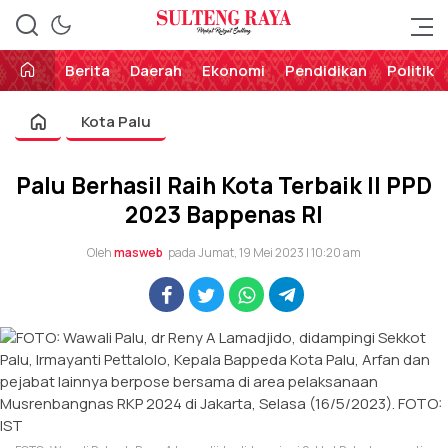
Perekat Rakyat Sulteng
Sulteng Raya
Berita
Daerah
Ekonomi
Pendidikan
Politik
Kota Palu
Palu Berhasil Raih Kota Terbaik II PPD
2023 Bappenas RI
Oleh
masweb
pada Jumat, 19 Mei 2023 | 10:20 am