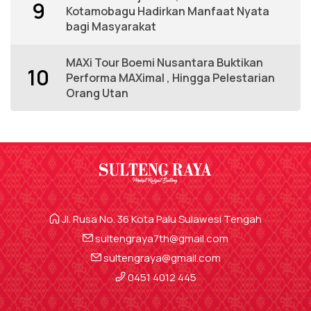
9
Kotamobagu Hadirkan Manfaat Nyata
bagi Masyarakat
MAXi Tour Boemi Nusantara Buktikan
10
Performa MAXimal , Hingga Pelestarian
Orang Utan
Jl. Rusa No. 36 Kota Palu Sulawesi Tengah
sultengraya7th@gmail.com
sultengraya@gmail.com
0451 4012 445