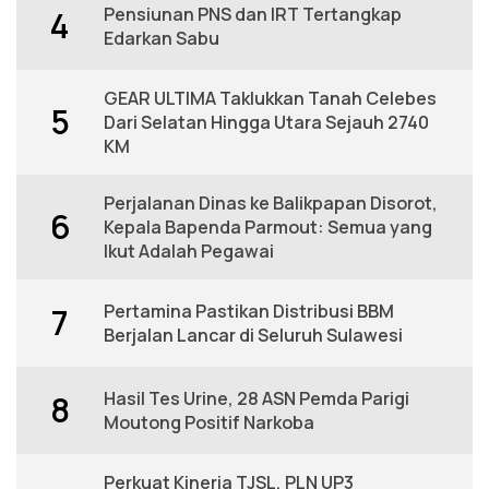
Pensiunan PNS dan IRT Tertangkap
4
Edarkan Sabu
GEAR ULTIMA Taklukkan Tanah Celebes
5
Dari Selatan Hingga Utara Sejauh 2740
KM
Perjalanan Dinas ke Balikpapan Disorot,
6
Kepala Bapenda Parmout: Semua yang
Ikut Adalah Pegawai
Pertamina Pastikan Distribusi BBM
7
Berjalan Lancar di Seluruh Sulawesi
Hasil Tes Urine, 28 ASN Pemda Parigi
8
Moutong Positif Narkoba
Perkuat Kinerja TJSL, PLN UP3