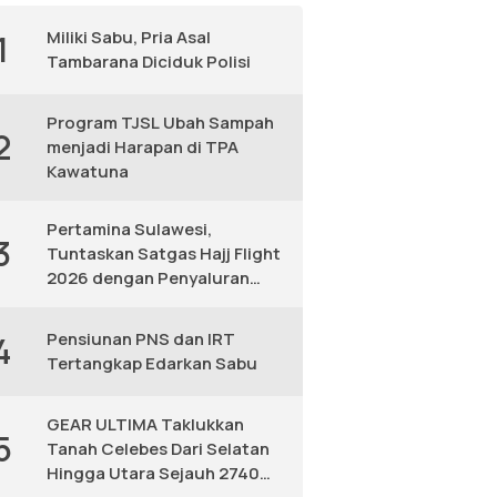
Miliki Sabu, Pria Asal
1
Tambarana Diciduk Polisi
Program TJSL Ubah Sampah
2
menjadi Harapan di TPA
Kawatuna
Pertamina Sulawesi,
3
Tuntaskan Satgas Hajj Flight
2026 dengan Penyaluran
Avtur Andal
Pensiunan PNS dan IRT
4
Tertangkap Edarkan Sabu
GEAR ULTIMA Taklukkan
5
Tanah Celebes Dari Selatan
Hingga Utara Sejauh 2740