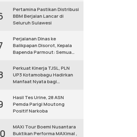
KM
Pertamina Pastikan Distribusi
6
BBM Berjalan Lancar di
Seluruh Sulawesi
Perjalanan Dinas ke
7
Balikpapan Disorot, Kepala
Bapenda Parmout: Semua
yang Ikut Adalah Pegawai
Perkuat Kinerja TJSL, PLN
8
UP3 Kotamobagu Hadirkan
Manfaat Nyata bagi
Masyarakat
Hasil Tes Urine, 28 ASN
9
Pemda Parigi Moutong
Positif Narkoba
MAXi Tour Boemi Nusantara
10
Buktikan Performa MAXimal ,