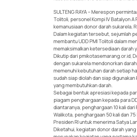
SULTENG RAYA – Merespon permintaan
Tolitoli, personel Kompi IV Batalyon 
kemanusiaan donor darah sukarela, R
Dalam kegiatan tersebut, sejumlah 
membantu UDD PMI Tolitoli dalam men
memaksimalkan ketersediaan darah 
Dikutip dari pmikotasemarang.or.id, 
dengan sukarela mendonorkan darahn
memenuhi kebutuhan darah setiap ha
sudah siap diolah dan siap digunakan
yang membutuhkan darah.
Sebagai bentuk apresiasi kepada pa
piagam penghargaan kepada para D
diantaranya, penghargaan 10 kali dari
Walikota, penghargaan 50 kali dan 75 
Presiden RI untuk menerima Satya Lan
Diketahui, kegiatan donor darah yang d
merupakan kegiatan yang pertama kal