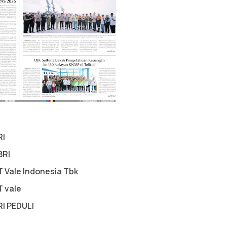
RI
BRI
T Vale Indonesia Tbk
T vale
RI PEDULI