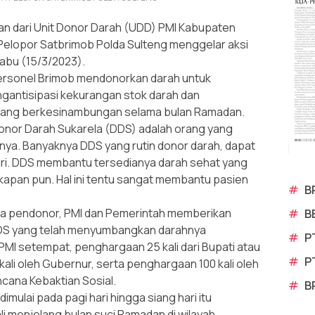
 dari Unit Donor Darah (UDD) PMI Kabupaten
A Pelopor Satbrimob Polda Sulteng menggelar aksi
abu (15/3/2023).
personel Brimob mendonorkan darah untuk
gantisipasi kekurangan stok darah dan
yang berkesinambungan selama bulan Ramadan.
Donor Darah Sukarela (DDS) adalah orang yang
ya. Banyaknya DDS yang rutin donor darah, dapat
ri. DDS membantu tersedianya darah sehat yang
 kapan pun. Hal ini tentu sangat membantu pasien
#
B
ra pendonor, PMI dan Pemerintah memberikan
#
B
DS yang telah menyumbangkan darahnya
#
P
 PMI setempat, penghargaan 25 kali dari Bupati atau
#
P
kali oleh Gubernur, serta penghargaan 100 kali oleh
cana Kebaktian Sosial.
#
B
imulai pada pagi hari hingga siang hari itu
i menjelang bulan suci Ramadan di wilayah