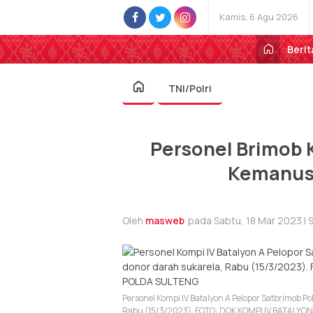
Kamis, 6 Agu 2026
Berit
TNI/Polri
Personel Brimob K
Kemanusi
Oleh
masweb
pada Sabtu, 18 Mar 2023 | 
Personel Kompi IV Batalyon A Pelopor Satbrimob P
Rabu (15/3/2023). FOTO: DOK KOMPI IV BATALY