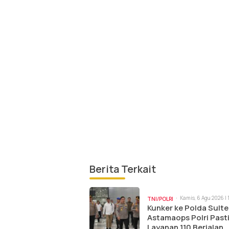
Berita Terkait
Kamis, 6 Agu 2026 | 
TNI/POLRI
am
Kunker ke Polda Sulte
Astamaops Polri Past
Layanan 110 Berjalan