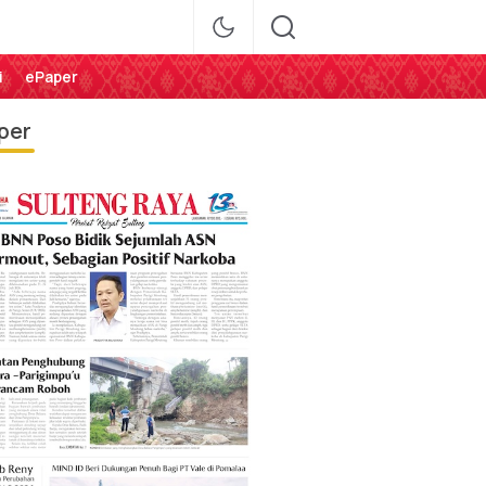
i
ePaper
per