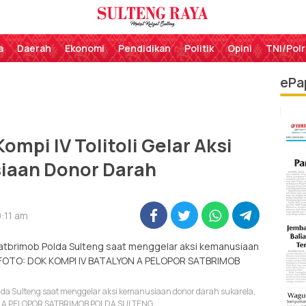
Perekat Rakyat Sulteng
Sulteng Raya
a
Daerah
Ekonomi
Pendidikan
Politik
Opini
TNI/Polr
ePa
ompi IV Tolitoli Gelar Aksi
aan Donor Darah
9:11 am
olda Sulteng saat menggelar aksi kemanusiaan donor darah sukarela,
ON A PELOPOR SATBRIMOB POLDA SULTENG