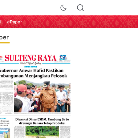
i
ePaper
per