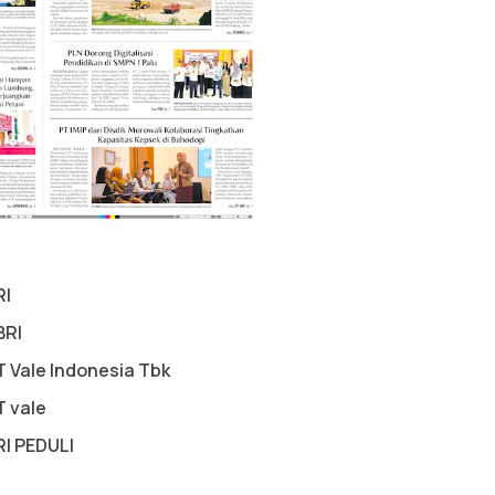
RI
BRI
T Vale Indonesia Tbk
T vale
RI PEDULI