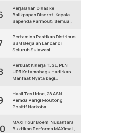
Perjalanan Dinas ke
6
Balikpapan Disorot, Kepala
Bapenda Parmout: Semua
yang Ikut Adalah Pegawai
Pertamina Pastikan Distribusi
7
BBM Berjalan Lancar di
Seluruh Sulawesi
Perkuat Kinerja TJSL, PLN
8
UP3 Kotamobagu Hadirkan
Manfaat Nyata bagi
Masyarakat
Hasil Tes Urine, 28 ASN
9
Pemda Parigi Moutong
Positif Narkoba
MAXi Tour Boemi Nusantara
10
Buktikan Performa MAXimal ,