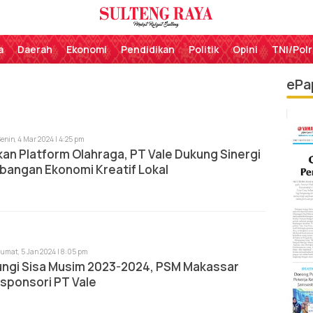
Perekat Rakyat Sulteng
Sulteng Raya
a
Daerah
Ekonomi
Pendidikan
Politik
Opini
TNI/Polr
ePa
Senin, 4 Mar 2024 | 4:25 pm
an Platform Olahraga, PT Vale Dukung Sinergi
angan Ekonomi Kreatif Lokal
Jumat, 5 Jan 2024 | 8:05 pm
ngi Sisa Musim 2023-2024, PSM Makassar
sponsori PT Vale