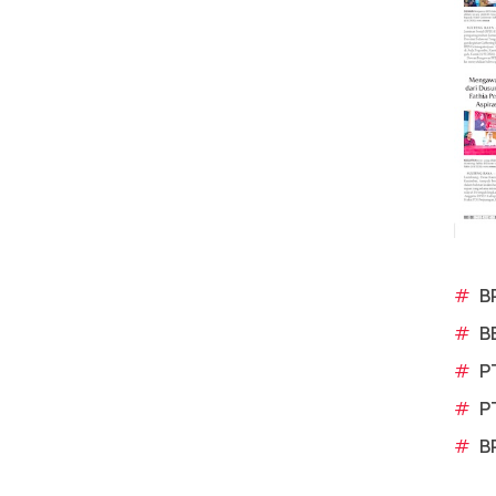
#
B
#
B
#
P
#
P
#
B