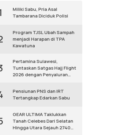
Miliki Sabu, Pria Asal
1
Tambarana Diciduk Polisi
Program TJSL Ubah Sampah
2
menjadi Harapan di TPA
Kawatuna
Pertamina Sulawesi,
3
Tuntaskan Satgas Hajj Flight
2026 dengan Penyaluran
Avtur Andal
Pensiunan PNS dan IRT
4
Tertangkap Edarkan Sabu
GEAR ULTIMA Taklukkan
5
Tanah Celebes Dari Selatan
Hingga Utara Sejauh 2740
KM