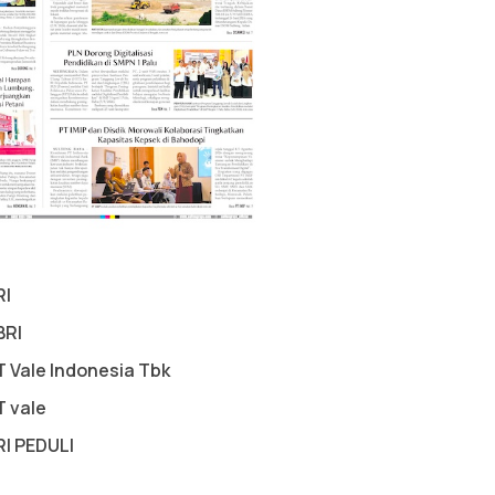
RI
BRI
T Vale Indonesia Tbk
T vale
RI PEDULI