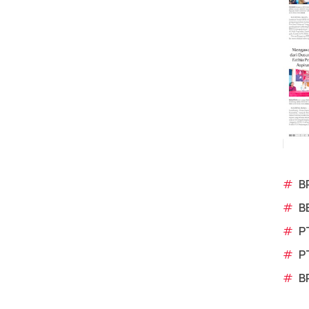
#
B
#
B
#
P
#
P
#
B