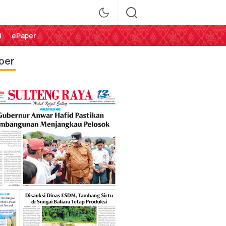
i
ePaper
per