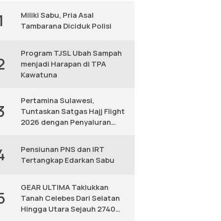
Miliki Sabu, Pria Asal
1
Tambarana Diciduk Polisi
Program TJSL Ubah Sampah
2
menjadi Harapan di TPA
Kawatuna
Pertamina Sulawesi,
3
Tuntaskan Satgas Hajj Flight
2026 dengan Penyaluran
Avtur Andal
Pensiunan PNS dan IRT
4
Tertangkap Edarkan Sabu
GEAR ULTIMA Taklukkan
5
Tanah Celebes Dari Selatan
Hingga Utara Sejauh 2740
KM