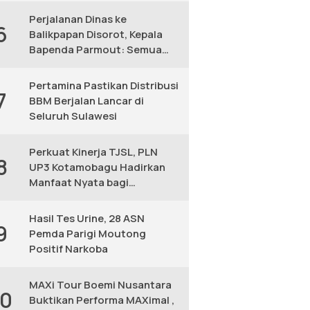
Perjalanan Dinas ke
6
Balikpapan Disorot, Kepala
Bapenda Parmout: Semua
yang Ikut Adalah Pegawai
Pertamina Pastikan Distribusi
7
BBM Berjalan Lancar di
Seluruh Sulawesi
Perkuat Kinerja TJSL, PLN
8
UP3 Kotamobagu Hadirkan
Manfaat Nyata bagi
Masyarakat
Hasil Tes Urine, 28 ASN
9
Pemda Parigi Moutong
Positif Narkoba
MAXi Tour Boemi Nusantara
10
Buktikan Performa MAXimal ,