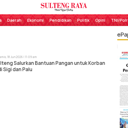
Perekat Rakyat Sulteng
Sulteng Raya
a
Daerah
Ekonomi
Pendidikan
Politik
Opini
TNI/Polr
ePa
amis, 18 Jun 2026 | 11:09 am
ulteng Salurkan Bantuan Pangan untuk Korban
 Sigi dan Palu