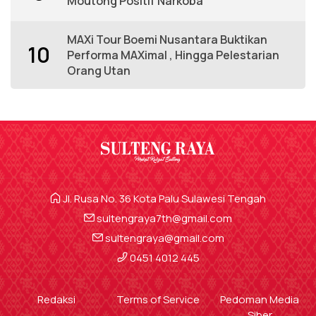
Moutong Positif Narkoba
MAXi Tour Boemi Nusantara Buktikan
10
Performa MAXimal , Hingga Pelestarian
Orang Utan
Jl. Rusa No. 36 Kota Palu Sulawesi Tengah
sultengraya7th@gmail.com
sultengraya@gmail.com
0451 4012 445
Redaksi
Terms of Service
Pedoman Media
Siber