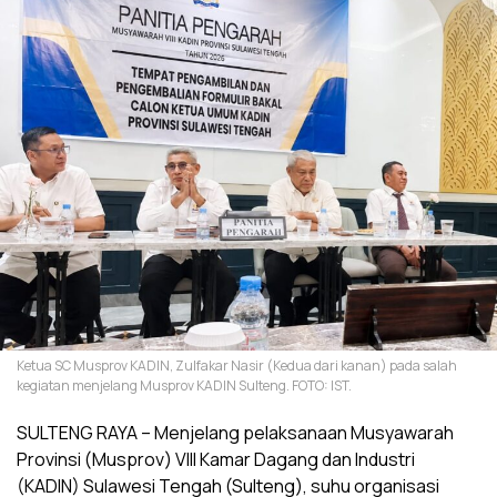
Ketua SC Musprov KADIN, Zulfakar Nasir (Kedua dari kanan) pada salah
kegiatan menjelang Musprov KADIN Sulteng. FOTO: IST.
SULTENG RAYA – Menjelang pelaksanaan Musyawarah
Provinsi (Musprov) VIII Kamar Dagang dan Industri
(KADIN) Sulawesi Tengah (Sulteng), suhu organisasi