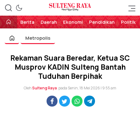
Perekat Rakyat Sulteng
Sulteng Raya
Berita
Daerah
Ekonomi
Pendidikan
Politik
Metropolis
Rekaman Suara Beredar, Ketua SC
Musprov KADIN Sulteng Bantah
Tuduhan Berpihak
Oleh
Sulteng Raya
pada Senin, 18 Mei 2026 | 9:55 am