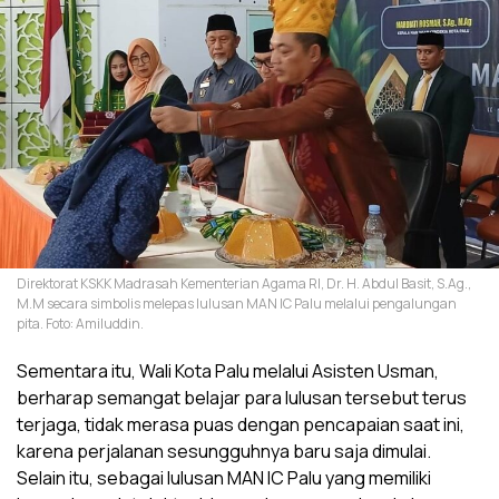
Direktorat KSKK Madrasah Kementerian Agama RI, Dr. H. Abdul Basit, S.Ag.,
M.M secara simbolis melepas lulusan MAN IC Palu melalui pengalungan
pita. Foto: Amiluddin.
Sementara itu, Wali Kota Palu melalui Asisten Usman,
berharap semangat belajar para lulusan tersebut terus
terjaga, tidak merasa puas dengan pencapaian saat ini,
karena perjalanan sesungguhnya baru saja dimulai.
Selain itu, sebagai lulusan MAN IC Palu yang memiliki