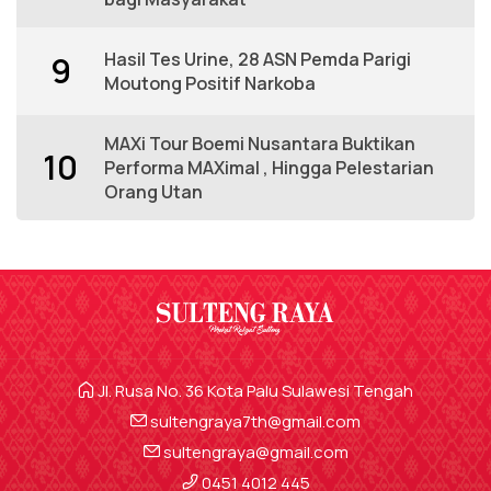
Hasil Tes Urine, 28 ASN Pemda Parigi
9
Moutong Positif Narkoba
MAXi Tour Boemi Nusantara Buktikan
10
Performa MAXimal , Hingga Pelestarian
Orang Utan
Jl. Rusa No. 36 Kota Palu Sulawesi Tengah
sultengraya7th@gmail.com
sultengraya@gmail.com
0451 4012 445