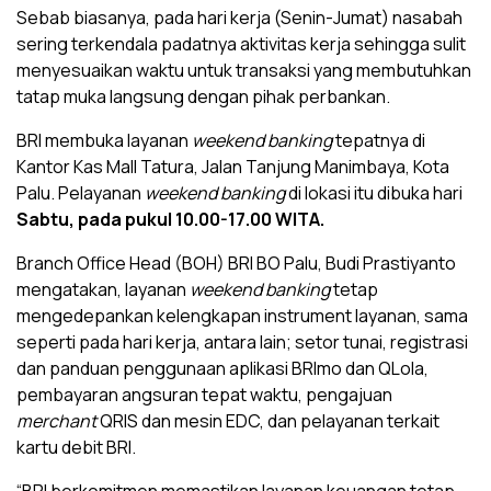
Sebab biasanya, pada hari kerja (Senin-Jumat) nasabah
sering terkendala padatnya aktivitas kerja sehingga sulit
menyesuaikan waktu untuk transaksi yang membutuhkan
tatap muka langsung dengan pihak perbankan.
BRI membuka layanan
weekend banking
tepatnya di
Kantor Kas Mall Tatura, Jalan Tanjung Manimbaya, Kota
Palu. Pelayanan
weekend banking
di lokasi itu dibuka hari
Sabtu, pada pukul 10.00-17.00 WITA.
Branch Office Head (BOH) BRI BO Palu, Budi Prastiyanto
mengatakan, layanan
weekend banking
tetap
mengedepankan kelengkapan instrument layanan, sama
seperti pada hari kerja, antara lain; setor tunai, registrasi
dan panduan penggunaan aplikasi BRImo dan QLola,
pembayaran angsuran tepat waktu, pengajuan
merchant
QRIS dan mesin EDC, dan pelayanan terkait
kartu debit BRI.