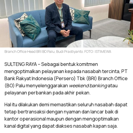
Branch Office Head BRI BO Palu, Budi Prastiyanto. FOTO: ISTIMEWA
SULTENG RAYA – Sebagai bentuk komitmen
mengoptimalkan pelayanan kepada nasabah tercinta, PT
Bank Rakyat Indonesia (Persero) Tbk (BRI) Branch Office
(BO) Palu menyelenggarakan
weekend banking
atau
pelayanan perbankan pada akhir pekan.
Hal itu dilakukan demi memastikan seluruh nasabah dapat
tetap bertransaksi dengan nyaman dan lancar baik di
kantor operasional maupun dengan mengoptimalkan
kanal digital yang dapat diakses nasabah kapan saja.