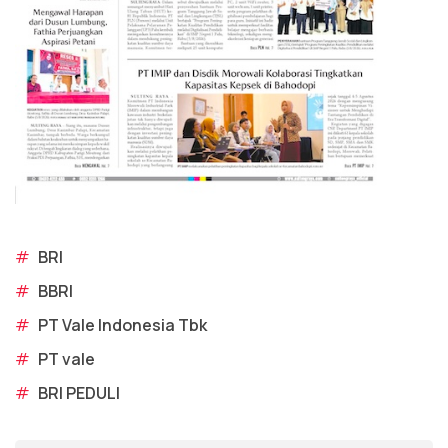
#
BRI
#
BBRI
#
PT Vale Indonesia Tbk
#
PT vale
#
BRI PEDULI