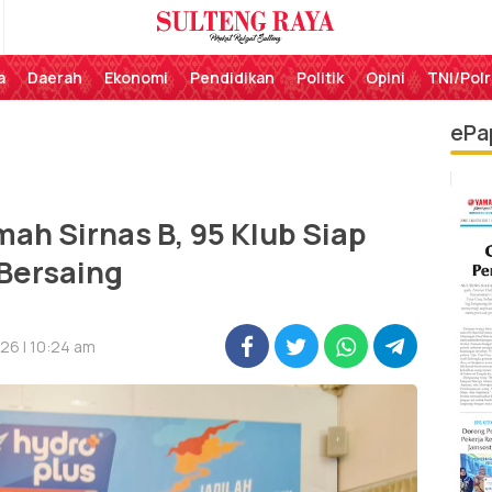
Perekat Rakyat Sulteng
Sulteng Raya
a
Daerah
Ekonomi
Pendidikan
Politik
Opini
TNI/Polr
ePa
ah Sirnas B, 95 Klub Siap
Bersaing
26 | 10:24 am