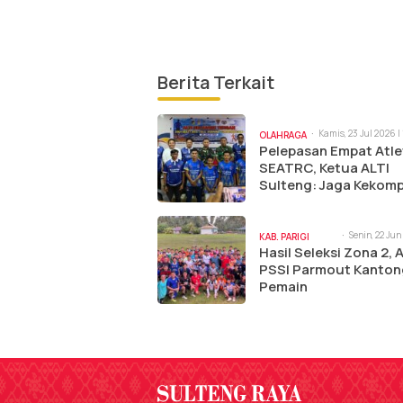
Berita Terkait
Kamis, 23 Jul 2026 |
OLAHRAGA
pm
Pelepasan Empat Atle
SEATRC, Ketua ALTI
Sulteng: Jaga Kekom
Berikan yang Terbaik
Senin, 22 Jun
KAB. PARIGI
11:49 am
Hasil Seleksi Zona 2, 
MOUTONG
PSSI Parmout Kantong
Pemain