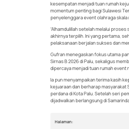
kesempatan menjadi tuan rumah kejua
momentum penting bagi Sulawesi Te
penyelenggara event olahraga skala 
“Alhamdulillah setelah melalui prose
akhirnya terpilih. Ini yang pertama, 
pelaksanaan berjalan sukses dan menja
Gufran menegaskan fokus utama pani
Sirnas B 2026 di Palu, sekaligus me
dipercaya menjadi tuan rumah event n
Ia pun menyampaikan terima kasih ke
kejuaraan dan berharap masyarakat 
perdana di Kota Palu. Setelah seri pe
dijadwalkan berlangsung di Samarind
Halaman: