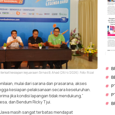
#
B
terkait kesiapan kejuaraan Sirnas B, Ahad (26/4/2026). Foto: Rizal
#
B
nilaian, mulai dari sarana dan prasarana, akses
#
P
ingga kesiapan pelaksanaan secara keseluruhan.
#
P
rima jika kondisi lapangan tidak mendukung,”
esa, dan Bendum Ricky Tjui.
#
B
u Jawa masih sangat terbatas mendapat