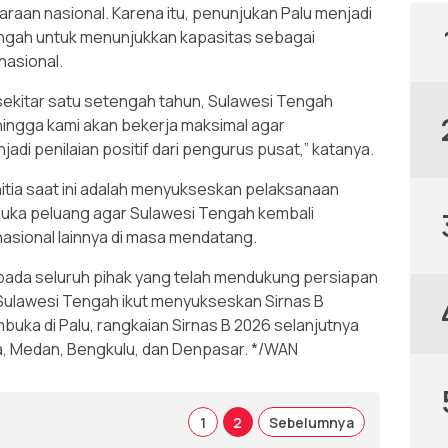
raan nasional. Karena itu, penunjukan Palu menjadi
ngah untuk menunjukkan kapasitas sebagai
nasional.
s sekitar satu setengah tahun, Sulawesi Tengah
sehingga kami akan bekerja maksimal agar
di penilaian positif dari pengurus pusat,” katanya.
tia saat ini adalah menyukseskan pelaksanaan
mbuka peluang agar Sulawesi Tengah kembali
asional lainnya di masa mendatang.
pada seluruh pihak yang telah mendukung persiapan
Sulawesi Tengah ikut menyukseskan Sirnas B
mbuka di Palu, rangkaian Sirnas B 2026 selanjutnya
a, Medan, Bengkulu, dan Denpasar. */WAN
1
2
Sebelumnya