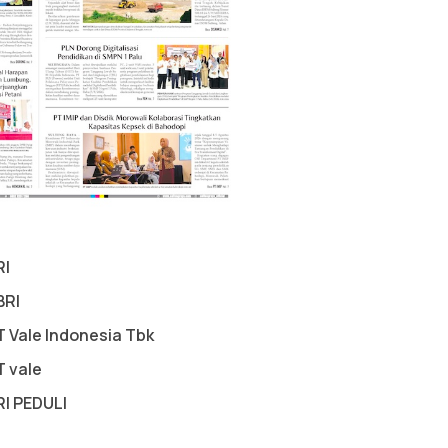
RI
BRI
T Vale Indonesia Tbk
T vale
RI PEDULI