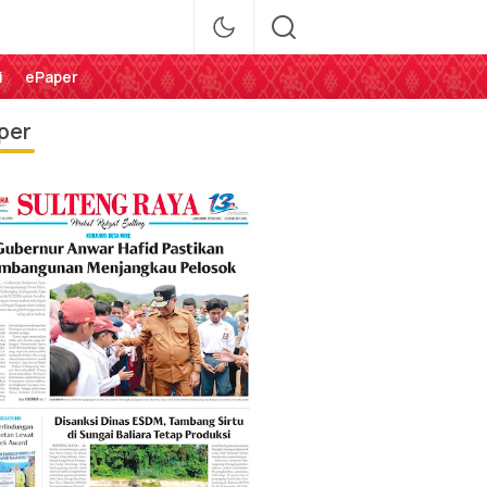
i
ePaper
per