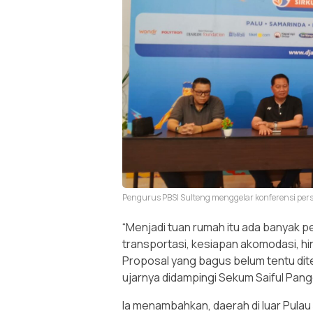
Pengurus PBSI Sulteng menggelar konferensi pers 
“Menjadi tuan rumah itu ada banyak pe
transportasi, kesiapan akomodasi, h
Proposal yang bagus belum tentu dite
ujarnya didampingi Sekum Saiful Pang
Ia menambahkan, daerah di luar Pula