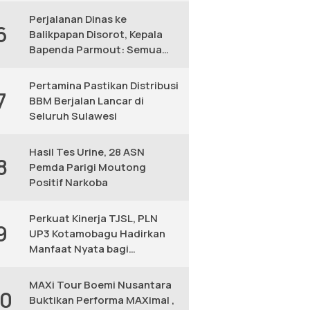
Perjalanan Dinas ke
6
Balikpapan Disorot, Kepala
Bapenda Parmout: Semua
yang Ikut Adalah Pegawai
Pertamina Pastikan Distribusi
7
BBM Berjalan Lancar di
Seluruh Sulawesi
Hasil Tes Urine, 28 ASN
8
Pemda Parigi Moutong
Positif Narkoba
Perkuat Kinerja TJSL, PLN
9
UP3 Kotamobagu Hadirkan
Manfaat Nyata bagi
Masyarakat
MAXi Tour Boemi Nusantara
10
Buktikan Performa MAXimal ,