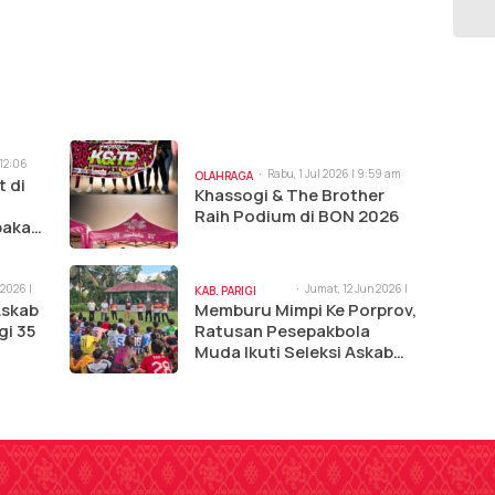
 12:06
Rabu, 1 Jul 2026 | 9:59 am
OLAHRAGA
t di
Khassogi & The Brother
Raih Podium di BON 2026
pakan,
 2026 |
Jumat, 12 Jun 2026 |
KAB. PARIGI
9:34 am
Askab
Memburu Mimpi Ke Porprov,
MOUTONG
i 35
Ratusan Pesepakbola
Muda Ikuti Seleksi Askab
PSSI Parigi Moutong