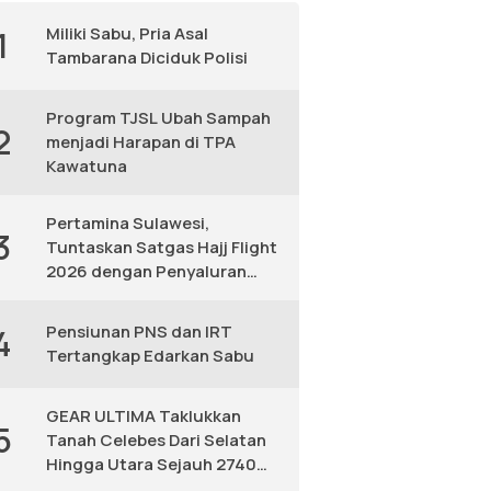
Miliki Sabu, Pria Asal
1
Tambarana Diciduk Polisi
Program TJSL Ubah Sampah
2
menjadi Harapan di TPA
Kawatuna
Pertamina Sulawesi,
3
Tuntaskan Satgas Hajj Flight
2026 dengan Penyaluran
Avtur Andal
Pensiunan PNS dan IRT
4
Tertangkap Edarkan Sabu
GEAR ULTIMA Taklukkan
5
Tanah Celebes Dari Selatan
Hingga Utara Sejauh 2740
KM