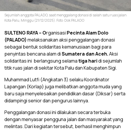
Sejumlah anggota PALADO, saat menggalang donasi di salah satu ruas jalan
Kota Palu, Minggu (21/12/2025). Foto: Dok PALADO
SULTENG RAYA –
O
rganisasi
Pecinta Alam Dolo
(PALADO)
melaksanakan aksi penggalangan donasi
sebagai bentuk solidaritas kemanusiaan bagi para
penyintas bencana alam di
Sumatera dan Aceh
.
Aksi
solidaritas ini berlangsung selama
tiga hari
di sejumlah
titik ruas jalan di sekitar Kota Palu dan Kabupaten Sigi.
Muhammad Lutfi (Angkatan 3) selaku Koordinator
Lapangan (Korlap) juga melibatkan anggota muda yang
baru saja menyelesaikan pendidikan dasar (Diksar) serta
didampingi senior dan pengurus lainnya.
Penggalangan donasi ini dilakukan secara terbuka
dengan menyasar pengguna jalan dan masyarakat yang
melintas. Dari kegiatan tersebut, berhasil menghimpun