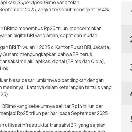
aplikasi
Super Apps
BRImo yang telah
r September 2025, angka tersebut meningkat 19,4%
arian BRImo menembus Rp25 triliun, mencerminkan
anan digital BRI yang aman, cepat dan mudah.
an BRI Triwulan III 2025 di Kantor Pusat BRI, Jakarta,
ery Gunardi mengungkapkan bahwa BRI terus
nsaksi melalui aplikasi digital (BRImo dan Qlola),
Link.
ng luar biasa besar jumlahnya dibandingkan dengan
an mesinnya,” katanya dalam keterangan tertulis yang
025).
 BRImo yang sebelumnya sekitar Rp14 triliun per
menjadi Rp25 triliun per hari pada September 2025.
utilisasi infrastruktur transaksi BRI yang sejalan