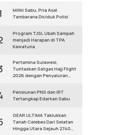
Miliki Sabu, Pria Asal
1
Tambarana Diciduk Polisi
Program TJSL Ubah Sampah
2
menjadi Harapan di TPA
Kawatuna
Pertamina Sulawesi,
3
Tuntaskan Satgas Hajj Flight
2026 dengan Penyaluran
Avtur Andal
Pensiunan PNS dan IRT
4
Tertangkap Edarkan Sabu
GEAR ULTIMA Taklukkan
5
Tanah Celebes Dari Selatan
Hingga Utara Sejauh 2740