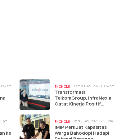
10:42 am
Kamis, 6 Agu 2026 | 9:57 am
EKONOMI
Transformasi
ina
TelkomGroup, InfraNexia
Catat Kinerja Positif
Perkuat Infrastruktur
Digital Nasional
:15 pm
Rabu, 5 Agu 2026 | 2:09 pm
EKONOMI
IMIP Perkuat Kapasitas
an ke
Warga Bahodopi Hadapi
Potensi Bencana