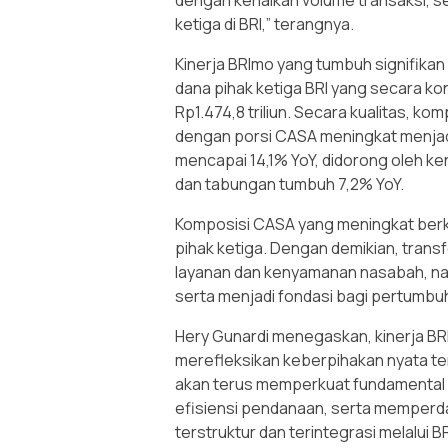
dengan kenaikan volume transaksi, 
ketiga di BRI,” terangnya.
Kinerja BRImo yang tumbuh signifika
dana pihak ketiga BRI yang secara ko
Rp1.474,8 triliun. Secara kualitas, k
dengan porsi CASA meningkat menjad
mencapai 14,1% YoY, didorong oleh k
dan tabungan tumbuh 7,2% YoY.
Komposisi CASA yang meningkat berk
pihak ketiga. Dengan demikian, trans
layanan dan kenyamanan nasabah, na
serta menjadi fondasi bagi pertumbu
Hery Gunardi menegaskan, kinerja BRI
merefleksikan keberpihakan nyata ter
akan terus memperkuat fundamental 
efisiensi pendanaan, serta memperda
terstruktur dan terintegrasi melalui B