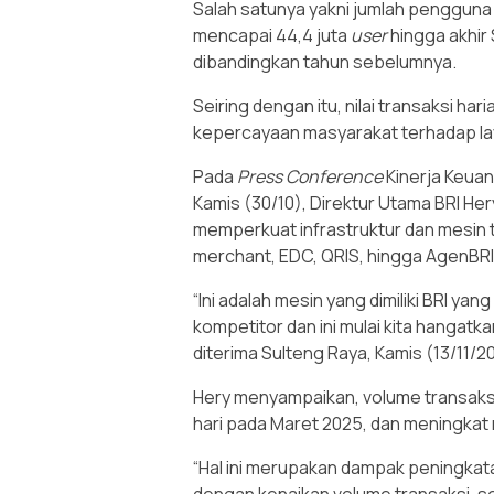
Salah satunya yakni jumlah pengguna 
mencapai 44,4 juta
user
hingga akhi
dibandingkan tahun sebelumnya.
Seiring dengan itu, nilai transaksi h
kepercayaan masyarakat terhadap lay
Pada
Press Conference
Kinerja Keuang
Kamis (30/10), Direktur Utama BRI H
memperkuat infrastruktur dan mesin tra
merchant, EDC, QRIS, hingga AgenBRI
“Ini adalah mesin yang dimiliki BRI ya
kompetitor dan ini mulai kita hangatk
diterima Sulteng Raya, Kamis (13/11/2
Hery menyampaikan, volume transaksi
hari pada Maret 2025, dan meningkat 
“Hal ini merupakan dampak peningkatan 