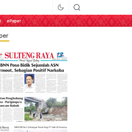
i
ePaper
per