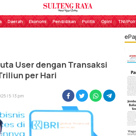
Perekat Rakyat Sulteng
Sulteng Raya
a
Daerah
Ekonomi
Pendidikan
Politik
Opini
TNI/Polr
ePa
Juta User dengan Transaksi
riliun per Hari
25 | 5:13 pm