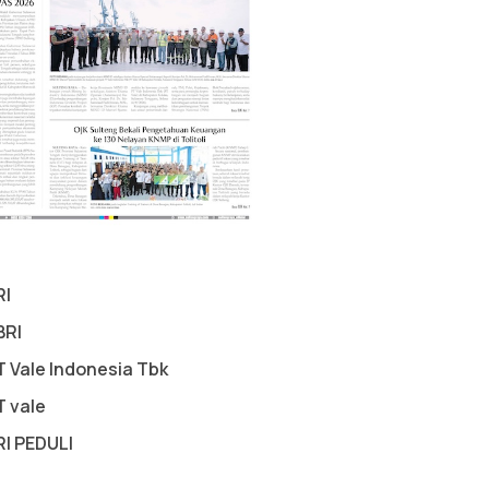
RI
BRI
T Vale Indonesia Tbk
T vale
RI PEDULI