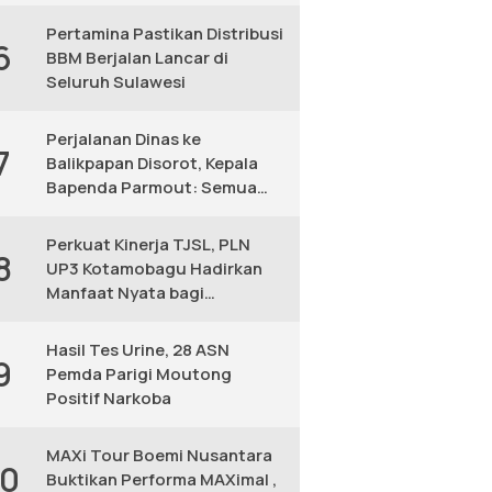
KM
Pertamina Pastikan Distribusi
6
BBM Berjalan Lancar di
Seluruh Sulawesi
Perjalanan Dinas ke
7
Balikpapan Disorot, Kepala
Bapenda Parmout: Semua
yang Ikut Adalah Pegawai
Perkuat Kinerja TJSL, PLN
8
UP3 Kotamobagu Hadirkan
Manfaat Nyata bagi
Masyarakat
Hasil Tes Urine, 28 ASN
9
Pemda Parigi Moutong
Positif Narkoba
MAXi Tour Boemi Nusantara
10
Buktikan Performa MAXimal ,