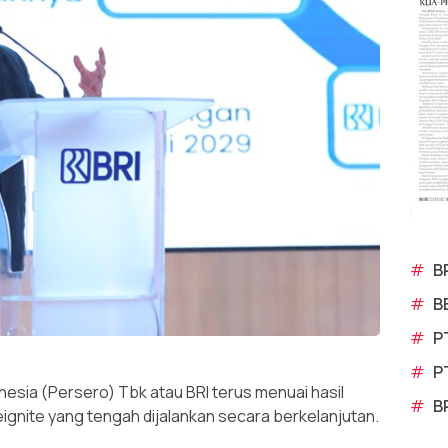
#
B
#
B
#
P
#
P
esia (Persero) Tbk atau BRI terus menuai hasil
#
B
eignite yang tengah dijalankan secara berkelanjutan.