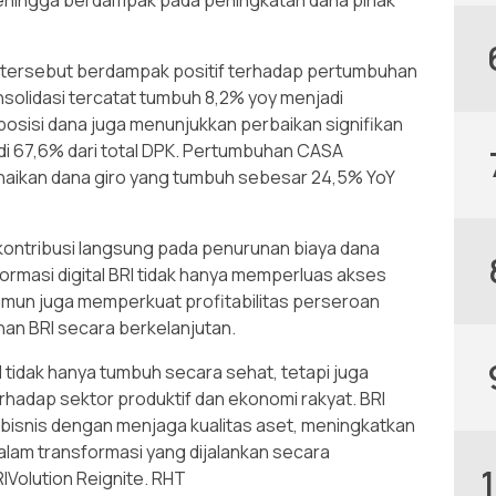
sehingga berdampak pada peningkatan dana pihak
n tersebut berdampak positif terhadap pertumbuhan
nsolidasi tercatat tumbuh 8,2% yoy menjadi
omposisi dana juga menunjukkan perbaikan signifikan
i 67,6% dari total DPK. Pertumbuhan CASA
enaikan dana giro yang tumbuh sebesar 24,5% YoY
ontribusi langsung pada penurunan biaya dana
formasi digital BRI tidak hanya memperluas akses
mun juga memperkuat profitabilitas perseroan
han BRI secara berkelanjutan.
 tidak hanya tumbuh secara sehat, tetapi juga
hadap sektor produktif dan ekonomi rakyat. BRI
bisnis dengan menjaga kualitas aset, meningkatkan
lam transformasi yang dijalankan secara
RIVolution Reignite. RHT