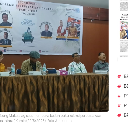
#
B
#
B
#
P
#
P
#
B
, Keong Makalalag saat membuka bedah buku koleksi perpustakaan
antara”, Kamis (22/5/2025). Foto: Amiluddin