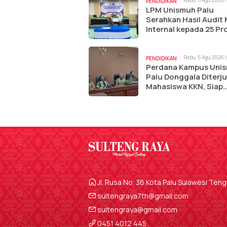
PENDIDIKAN
LPM Unismuh Palu
Serahkan Hasil Audit
Internal kepada 25 P
Studi
Rabu, 5 Agu 2026 |
PENDIDIKAN
pm
Perdana Kampus Uni
Palu Donggala Diterj
Mahasiswa KKN, Siap
Dukung Program
Digitalisasi Pemkab
Donggala
Jl. Rusa No. 36 Kota Palu Sulawesi Ten
sultengraya7th@gmail.com
sultengraya@gmail.com
0451 4012 445