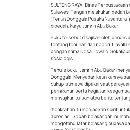
SULTENG RAYA- Dinas Perpustakaan d
Sulawesi Tengah melakukan bedah b
“Tenun Donggala Pusaka Nusantara” 
dibedah, karya Jamrin Abu Bakar.
Buku tersebut disajikan oleh penulis
tentang tenunan dari negeri Travalla d
dengan nama Desa Towale. Sekaligus 
sosiologis.
Penulis buku, Jamrin Abu Bakar meny
Donggala. Menyadari keunikannya sa
cukup istimewa dipakai saat perayaan H
pernikahan serta kegiatan keagamaan.
menyajikan tulisan atau berita tentang 
“Keakraban itu menjadikan spirit untu
apresiasi. Sebab belakangan ini, mah
mengetahui latar belakang budaya da