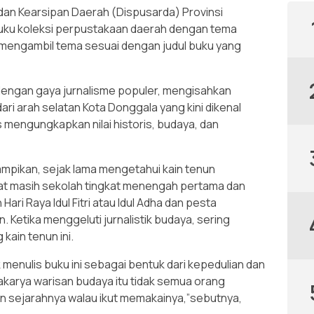
an Kearsipan Daerah (Dispusarda) Provinsi
uku koleksi perpustakaan daerah dengan tema
mengambil tema sesuai dengan judul buku yang
 dengan gaya jurnalisme populer, mengisahkan
ari arah selatan Kota Donggala yang kini dikenal
mengungkapkan nilai historis, budaya, dan
ampikan, sejak lama mengetahui kain tenun
at masih sekolah tingkat menengah pertama dan
ari Raya ldul Fitri atau ldul Adha dan pesta
 Ketika menggeluti jurnalistik budaya, sering
kain tenun ini.
k menulis buku ini sebagai bentuk dari kepedulian dan
akarya warisan budaya itu tidak semua orang
n sejarahnya walau ikut memakainya,”sebutnya,