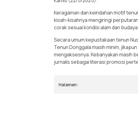
Kamis (22/5/2025).
Keragaman dan keindahan motif tenu
kisah-kisahnya mengiringi perputara
corak sesuai kondisi alam dan buday
Secara umum kepustakaan tenun Nus
Tenun Donggala masih minim, jikapun 
mengaksesnya. Kebanyakan masih ber
jurnalis sebagai literasi promosi per
Halaman: