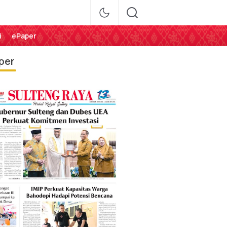
i
ePaper
per