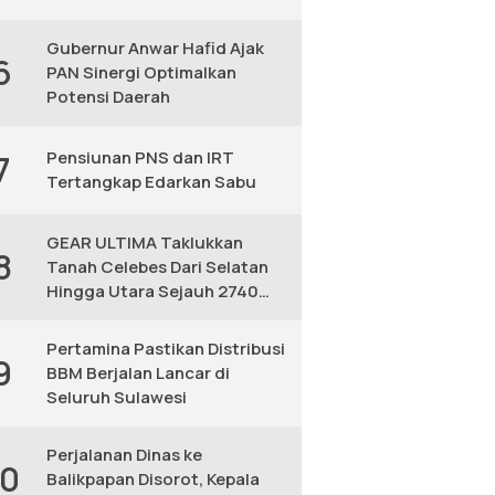
Gubernur Anwar Hafid Ajak
6
PAN Sinergi Optimalkan
Potensi Daerah
Pensiunan PNS dan IRT
7
Tertangkap Edarkan Sabu
GEAR ULTIMA Taklukkan
8
Tanah Celebes Dari Selatan
Hingga Utara Sejauh 2740
KM
Pertamina Pastikan Distribusi
9
BBM Berjalan Lancar di
Seluruh Sulawesi
Perjalanan Dinas ke
10
Balikpapan Disorot, Kepala