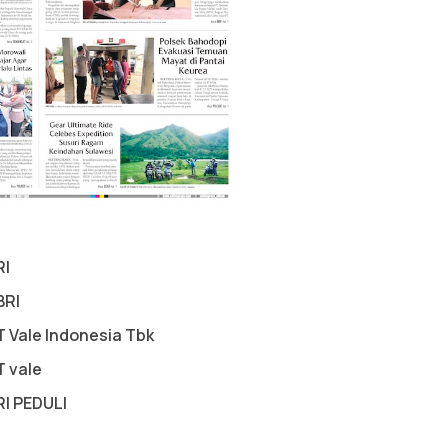
RI
BRI
T Vale Indonesia Tbk
T vale
RI PEDULI