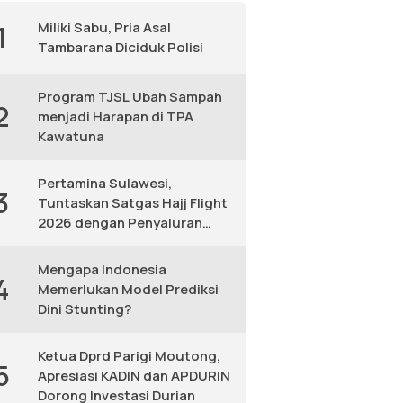
Miliki Sabu, Pria Asal
1
Tambarana Diciduk Polisi
Program TJSL Ubah Sampah
2
menjadi Harapan di TPA
Kawatuna
Pertamina Sulawesi,
3
Tuntaskan Satgas Hajj Flight
2026 dengan Penyaluran
Avtur Andal
Mengapa Indonesia
4
Memerlukan Model Prediksi
Dini Stunting?
Ketua Dprd Parigi Moutong,
5
Apresiasi KADIN dan APDURIN
Dorong Investasi Durian