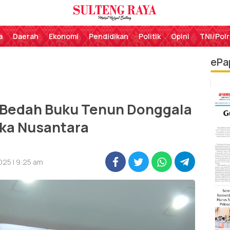
Perekat Rakyat Sulteng
Sulteng Raya
a
Daerah
Ekonomi
Pendidikan
Politik
Opini
TNI/Polr
ePa
 Bedah Buku Tenun Donggala
ka Nusantara
025 | 9:25 am