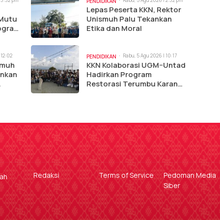
PENDIDIKAN
Lepas Peserta KKN, Rektor
 Mutu
Unismuh Palu Tekankan
rogram
Etika dan Moral
 12:02
Rabu, 5 Agu 2026 | 10:17
PENDIDIKAN
am
smuh
KKN Kolaborasi UGM–Untad
unkan
Hadirkan Program
Restorasi Terumbu Karang
di Pantai Kaluku
Redaksi
Terms of Service
Pedoman Media
gah
Siber