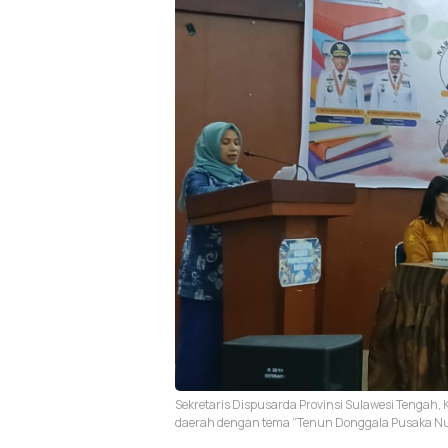
Sekretaris Dispusarda Provinsi Sulawesi Tengah
daerah dengan tema “Tenun Donggala Pusaka Nus