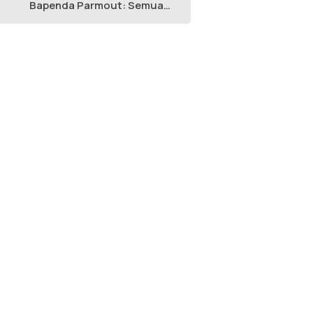
Bapenda Parmout: Semua
yang Ikut Adalah Pegawai