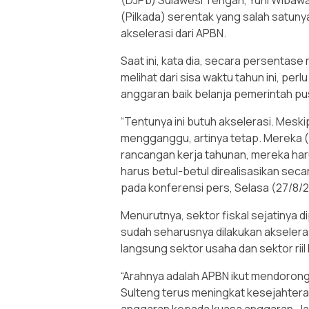
(DJPb) Sulawesi Tengah, Yuni Wibaw
(Pilkada) serentak yang salah satuny
akselerasi dari APBN.
Saat ini, kata dia, secara persentase 
melihat dari sisa waktu tahun ini, pe
anggaran baik belanja pemerintah pu
“Tentunya ini butuh akselerasi. Meskip
mengganggu, artinya tetap. Mereka 
rancangan kerja tahunan, mereka har
harus betul-betul direalisasikan sec
pada konferensi pers, Selasa (27/8/
Menurutnya, sektor fiskal sejatinya 
sudah seharusnya dilakukan akselera
langsung sektor usaha dan sektor riil 
“Arahnya adalah APBN ikut mendoron
Sulteng terus meningkat kesejahtera