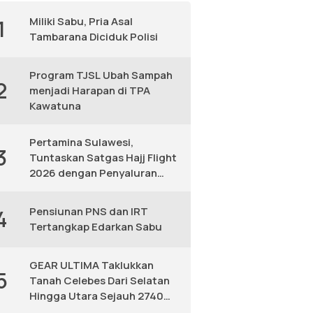
Miliki Sabu, Pria Asal
1
Tambarana Diciduk Polisi
Program TJSL Ubah Sampah
2
menjadi Harapan di TPA
Kawatuna
Pertamina Sulawesi,
3
Tuntaskan Satgas Hajj Flight
2026 dengan Penyaluran
Avtur Andal
Pensiunan PNS dan IRT
4
Tertangkap Edarkan Sabu
GEAR ULTIMA Taklukkan
5
Tanah Celebes Dari Selatan
Hingga Utara Sejauh 2740
KM