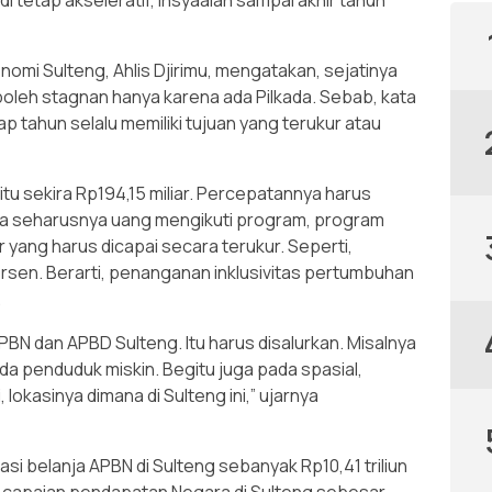
 tetap akseleratif, insyaalah sampai akhir tahun
nomi Sulteng, Ahlis Djirimu, mengatakan, sejatinya
oleh stagnan hanya karena ada Pilkada. Sebab, kata
p tahun selalu memiliki tujuan yang terukur atau
tu sekira Rp194,15 miliar. Percepatannya harus
ya seharusnya uang mengikuti program, program
or yang harus dicapai secara terukur. Seperti,
ersen. Berarti, penanganan inklusivitas pertumbuhan
.
APBN dan APBD Sulteng. Itu harus disalurkan. Misalnya
da penduduk miskin. Begitu juga pada spasial,
 lokasinya dimana di Sulteng ini,” ujarnya
sasi belanja APBN di Sulteng sebanyak Rp10,41 triliun