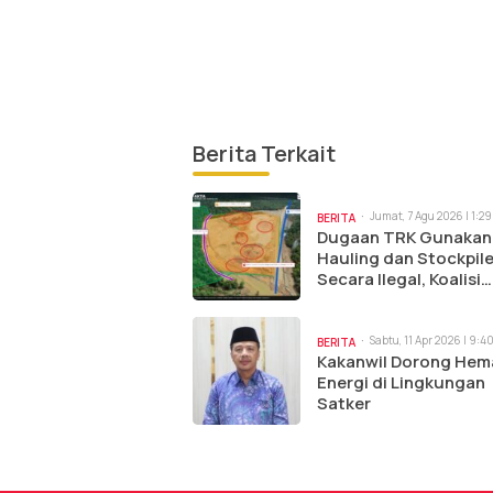
Berita Terkait
Jumat, 7 Agu 2026 | 1:2
BERITA
Dugaan TRK Gunakan
Hauling dan Stockpil
Secara Ilegal, Koalisi
Pemerhati Tambang K
Raya Minta Antam Bu
Peta IUP
Sabtu, 11 Apr 2026 | 9:4
BERITA
Kakanwil Dorong Hem
Energi di Lingkungan
Satker