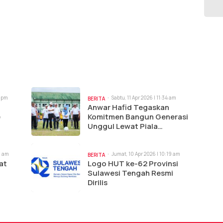
9 pm
Sabtu, 11 Apr 2026 | 11:34 am
BERITA
‎Anwar Hafid Tegaskan
e
Komitmen Bangun Generasi
Unggul Lewat Piala
olaka
Gubernur Liga 4
ka
0 am
Jumat, 10 Apr 2026 | 10:19 am
BERITA
at
Logo HUT ke-62 Provinsi
Sulawesi Tengah Resmi
Dirilis