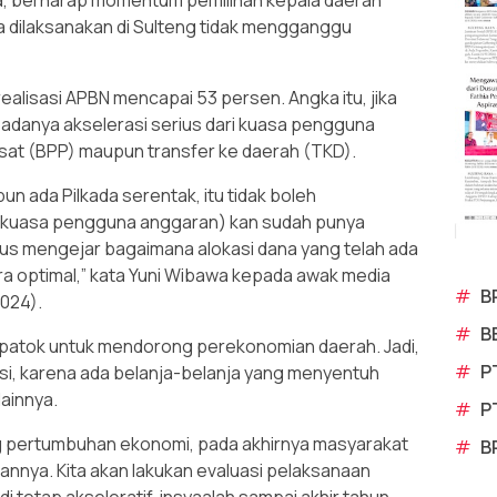
a, berharap momentum pemilihan kepala daerah
a dilaksanakan di Sulteng tidak mengganggu
realisasi APBN mencapai 53 persen. Angka itu, jika
rlu adanya akselerasi serius dari kuasa pengguna
sat (BPP) maupun transfer ke daerah (TKD).
un ada Pilkada serentak, itu tidak boleh
(kuasa pengguna anggaran) kan sudah punya
us mengejar bagaimana alokasi dana yang telah ada
ara optimal,” kata Yuni Wibawa kepada awak media
#
B
2024).
#
B
dipatok untuk mendorong perekonomian daerah. Jadi,
#
P
si, karena ada belanja-belanja yang menyentuh
lainnya.
#
P
g pertumbuhan ekonomi, pada akhirnya masyarakat
#
B
annya. Kita akan lakukan evaluasi pelaksanaan