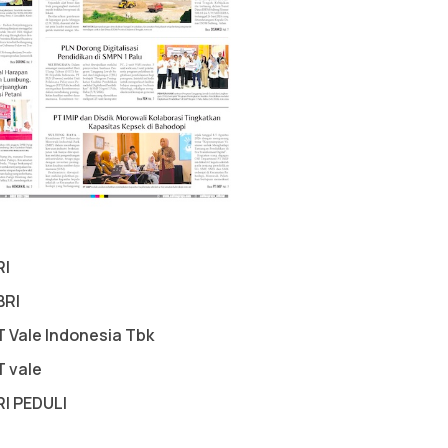
RI
BRI
T Vale Indonesia Tbk
T vale
RI PEDULI