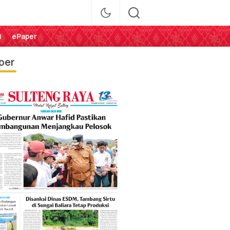
i
ePaper
per