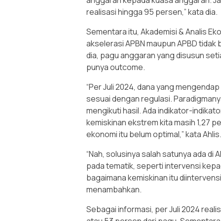
anggaran kepada kuasa anggaran. Jadi
realisasi hingga 95 persen,” kata dia.
Sementara itu, Akademisi & Analis Eko
akselerasi APBN maupun APBD tidak b
dia, pagu anggaran yang disusun setia
punya outcome.
“Per Juli 2024, dana yang mengendap i
sesuai dengan regulasi. Paradigman
mengikuti hasil. Ada indikator-indikat
kemiskinan ekstrem kita masih 1,27 p
ekonomi itu belum optimal,” kata Ahlis
“Nah, solusinya salah satunya ada di 
pada tematik, seperti intervensi kepa
bagaimana kemiskinan itu diintervensi,
menambahkan.
Sebagai informasi, per Juli 2024 reali