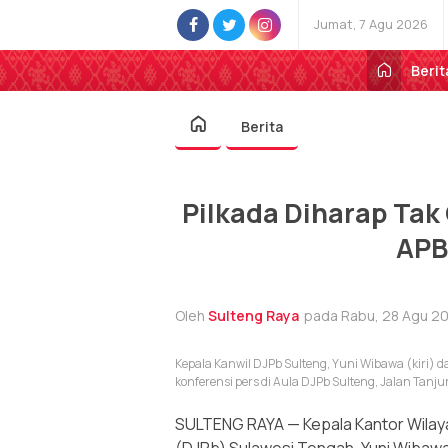
Jumat, 7 Agu 2026
Berit
Berita
Pilkada Diharap Tak
APB
Oleh
Sulteng Raya
pada Rabu, 28 Agu 20
Kepala Kanwil DJPb Sulteng, Yuni Wibawa (kiri) 
konferensi pers di Aula DJPb Sulteng, Jalan Ta
SULTENG RAYA — Kepala Kantor Wilaya