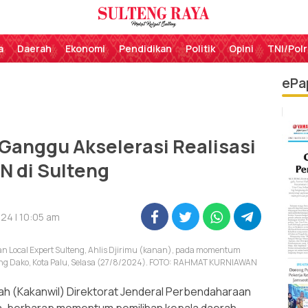
Perekat Rakyat Sulteng
Sulteng Raya
a
Daerah
Ekonomi
Pendidikan
Politik
Opini
TNI/Polr
ePa
 Ganggu Akselerasi Realisasi
N di Sulteng
24 | 10:05 am
dan Local Expert Sulteng, Ahlis Djirimu (kanan), pada momentum
njung Dako, Kota Palu, Selasa (27/8/2024). FOTO: RAHMAT KURNIAWAN
h (Kakanwil) Direktorat Jenderal Perbendaharaan