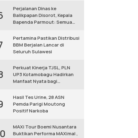
Perjalanan Dinas ke
6
Balikpapan Disorot, Kepala
Bapenda Parmout: Semua
yang Ikut Adalah Pegawai
Pertamina Pastikan Distribusi
7
BBM Berjalan Lancar di
Seluruh Sulawesi
Perkuat Kinerja TJSL, PLN
8
UP3 Kotamobagu Hadirkan
Manfaat Nyata bagi
Masyarakat
Hasil Tes Urine, 28 ASN
9
Pemda Parigi Moutong
Positif Narkoba
MAXi Tour Boemi Nusantara
10
Buktikan Performa MAXimal ,