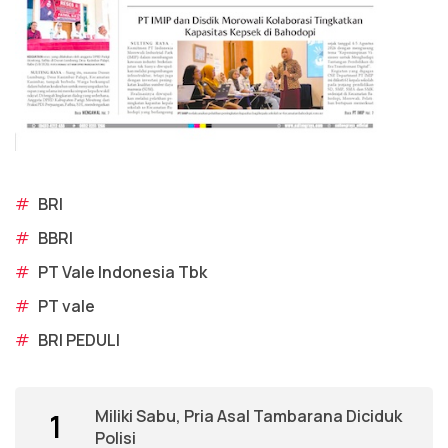
#
BRI
#
BBRI
#
PT Vale Indonesia Tbk
#
PT vale
#
BRI PEDULI
Miliki Sabu, Pria Asal Tambarana Diciduk
1
Polisi