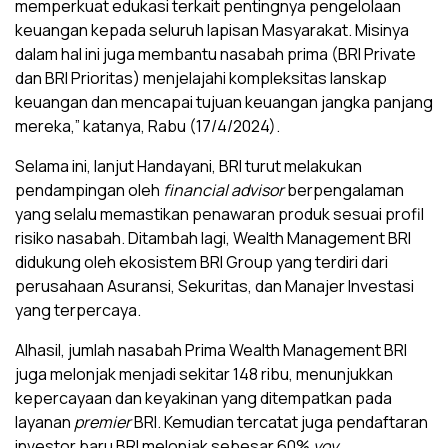
memperkuat edukasi terkait pentingnya pengelolaan
keuangan kepada seluruh lapisan Masyarakat. Misinya
dalam hal ini juga membantu nasabah prima (BRI Private
dan BRI Prioritas) menjelajahi kompleksitas lanskap
keuangan dan mencapai tujuan keuangan jangka panjang
mereka,” katanya, Rabu (17/4/2024).
Selama ini, lanjut Handayani, BRI turut melakukan
pendampingan oleh
financial advisor
berpengalaman
yang selalu memastikan penawaran produk sesuai profil
risiko nasabah. Ditambah lagi, Wealth Management BRI
didukung oleh ekosistem BRI Group yang terdiri dari
perusahaan Asuransi, Sekuritas, dan Manajer Investasi
yang terpercaya.
Alhasil, jumlah nasabah Prima Wealth Management BRI
juga melonjak menjadi sekitar 148 ribu, menunjukkan
kepercayaan dan keyakinan yang ditempatkan pada
layanan
premier
BRI. Kemudian tercatat juga pendaftaran
investor baru BRI melonjak sebesar 60%
yoy
,