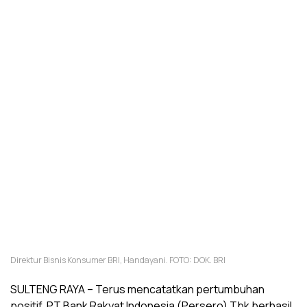
Direktur Bisnis Konsumer BRI, Handayani. FOTO: DOK. BRI
SULTENG RAYA – Terus mencatatkan pertumbuhan
positif, PT Bank Rakyat Indonesia (Persero) Tbk berhasil