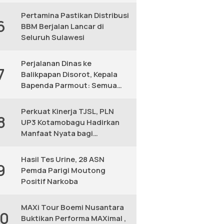
KM
Pertamina Pastikan Distribusi
6
BBM Berjalan Lancar di
Seluruh Sulawesi
Perjalanan Dinas ke
7
Balikpapan Disorot, Kepala
Bapenda Parmout: Semua
yang Ikut Adalah Pegawai
Perkuat Kinerja TJSL, PLN
8
UP3 Kotamobagu Hadirkan
Manfaat Nyata bagi
Masyarakat
Hasil Tes Urine, 28 ASN
9
Pemda Parigi Moutong
Positif Narkoba
MAXi Tour Boemi Nusantara
10
Buktikan Performa MAXimal ,