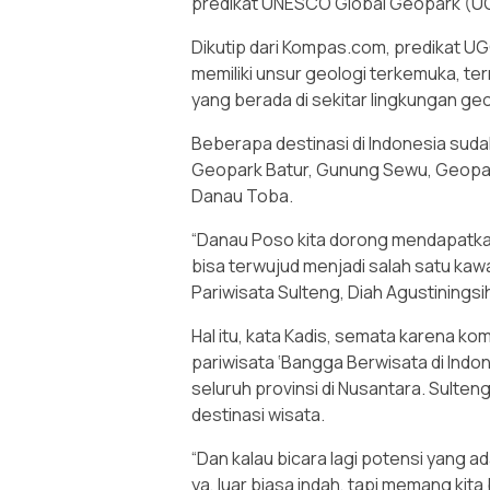
predikat UNESCO Global Geopark (UGG
Dikutip dari Kompas.com, predikat 
memiliki unsur geologi terkemuka, t
yang berada di sekitar lingkungan geo
Beberapa destinasi di Indonesia sud
Geopark Batur, Gunung Sewu, Geopar
Danau Toba.
“Danau Poso kita dorong mendapatkan 
bisa terwujud menjadi salah satu kaw
Pariwisata Sulteng, Diah Agustinings
Hal itu, kata Kadis, semata karena 
pariwisata ‘Bangga Berwisata di Indo
seluruh provinsi di Nusantara. Sulteng 
destinasi wisata.
“Dan kalau bicara lagi potensi yang 
ya, luar biasa indah, tapi memang kita