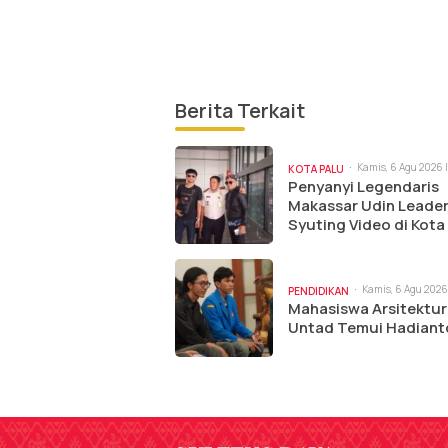
Berita Terkait
Kamis, 6 Agu 2026 |
KOTA PALU
Penyanyi Legendaris
Makassar Udin Leade
Syuting Video di Kota
Kamis, 6 Agu 2026 
PENDIDIKAN
am
Mahasiswa Arsitektur
Untad Temui Hadiant