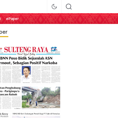
i
ePaper
per