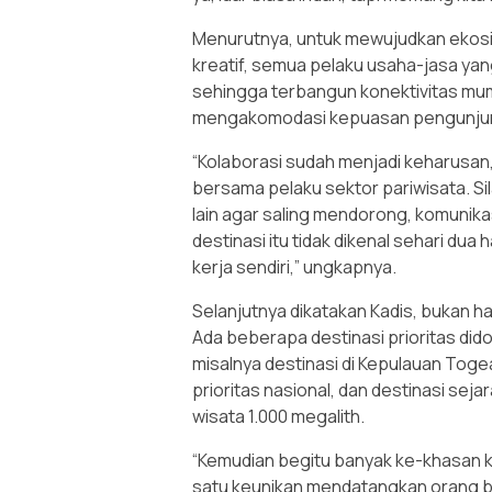
Menurutnya, untuk mewujudkan ekosis
kreatif, semua pelaku usaha-jasa yan
sehingga terbangun konektivitas mu
mengakomodasi kepuasan pengunju
“Kolaborasi sudah menjadi keharusa
bersama pelaku sektor pariwisata. Si
lain agar saling mendorong, komunika
destinasi itu tidak dikenal sehari dua
kerja sendiri,” ungkapnya.
Selanjutnya dikatakan Kadis, bukan h
Ada beberapa destinasi prioritas dido
misalnya destinasi di Kepulauan Toge
prioritas nasional, dan destinasi se
wisata 1.000 megalith.
“Kemudian begitu banyak ke-khasan kul
satu keunikan mendatangkan orang ba