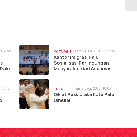
 1:57 pm
Kamis, 6 Agu 2026 | 1:52 pm
KOTA PALU
Kantor Imigrasi Palu
rs
Sosialisasi Perlindungan
 Palu
Masyarakat dari Ancaman
TPPO dan TPPM di Sigi
| 10:15
Kamis, 6 Agu 2026 | 10:03
KOTA
am
Diklat Paskibraka Kota Palu
PALU
o
Dimulai