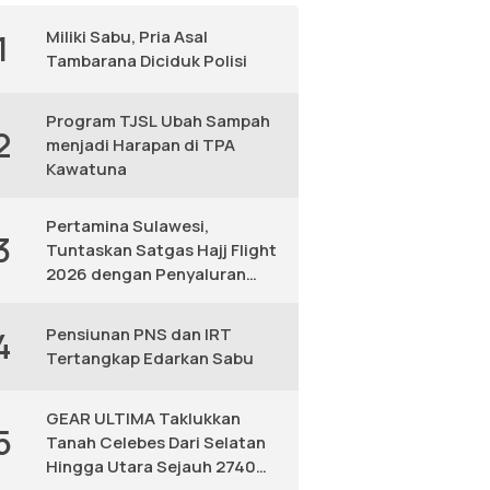
Miliki Sabu, Pria Asal
1
Tambarana Diciduk Polisi
Program TJSL Ubah Sampah
2
menjadi Harapan di TPA
Kawatuna
Pertamina Sulawesi,
3
Tuntaskan Satgas Hajj Flight
2026 dengan Penyaluran
Avtur Andal
Pensiunan PNS dan IRT
4
Tertangkap Edarkan Sabu
GEAR ULTIMA Taklukkan
5
Tanah Celebes Dari Selatan
Hingga Utara Sejauh 2740