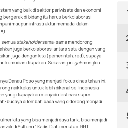
tem yang baik di sektor pariwisata dan ekonomi
g bergerak di bidang itu harus berkolaborasi
mpuni maupun infrastruktur memadai dalam
ng.
n, semua
stakeholder
sama-sama mendorong
lahkan juga berkolaborasi antara satu dengan yang
sikan juga dengan kita (pemerintah, red), supaya
 hari kemudian dilupakan. Sekarang ini
gak
mungkin
anya Danau Poso yang menjadi fokus dinas tahun ini.
rong naik kelas untuk lebih dikenal se-Indonesia
an yang diupayakan menjadi destinasi super
jarah-budaya di lembah bada yang didorong menjadi
iner kita yang bisa menjadi daya tarik, bisa menjadi
nyak di Sulteng,” Kadis Diah menutup. RHT