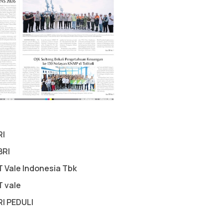
RI
BRI
T Vale Indonesia Tbk
T vale
RI PEDULI