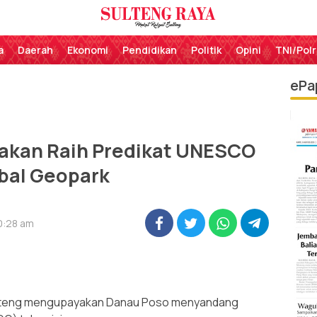
Perekat Rakyat Sulteng
Sulteng Raya
a
Daerah
Ekonomi
Pendidikan
Politik
Opini
TNI/Polr
ePa
akan Raih Predikat UNESCO
bal Geopark
10:28 am
ulteng mengupayakan Danau Poso menyandang