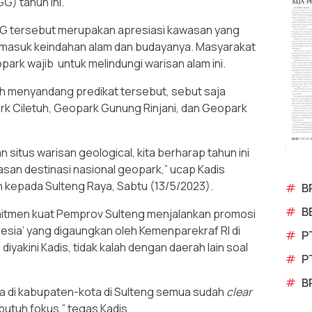
) tahun ini.
UGG tersebut merupakan apresiasi kawasan yang
ermasuk keindahan alam dan budayanya. Masyarakat
park wajib untuk melindungi warisan alam ini.
ah menyandang predikat tersebut, sebut saja
k Ciletuh, Geopark Gunung Rinjani, dan Geopark
situs warisan geological, kita berharap tahun ini
asan destinasi nasional geopark,” ucap Kadis
ih kepada Sulteng Raya, Sabtu (13/5/2023).
#
B
#
B
komitmen kuat Pemprov Sulteng menjalankan promosi
nesia’ yang digaungkan oleh Kemenparekraf RI di
#
P
diyakini Kadis, tidak kalah dengan daerah lain soal
#
P
#
B
ada di kabupaten-kota di Sulteng semua sudah
clear
 butuh fokus,” tegas Kadis.