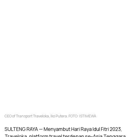
CEO of Transport Traveloka, Iko Putera. FOTO: ISTIMEWA
SULTENG RAYA — Menyambut Hari Raya Idul Fitri 2023,
Traveloka, platform travel terdepan se-Asia Tenggara,