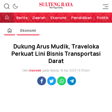
Perekat Rakyat Sulteng
Sulteng Raya
Berita
Daerah
Ekonomi
Pendidikan
Politik
Ekonomi
Dukung Arus Mudik, Traveloka
Perkuat Lini Bisnis Transportasi
Darat
Oleh
masweb
pada Selasa, 18 Apr 2023 | 9:39 am