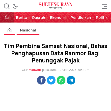
Perekat Rakyat Sulteng
Sulteng Raya
Berita
Daerah
Ekonomi
Pendidikan
Politik
Nasional
Tim Pembina Samsat Nasional, Bahas
Penghapusan Data Ranmor Bagi
Penunggak Pajak
Oleh
masweb
pada Jumat, 27 Jan 2023 | 9:32 am