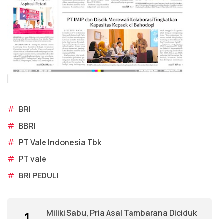
#
BRI
#
BBRI
#
PT Vale Indonesia Tbk
#
PT vale
#
BRI PEDULI
Miliki Sabu, Pria Asal Tambarana Diciduk
1