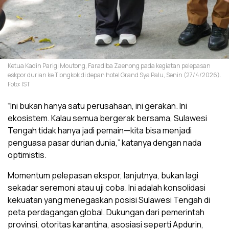
Ketua Kadin Parigi Moutong, Faradiba Zaenong pada kegiatan pelepasan
eskpor durian ke Tiongkok di depan hotel Grand Sya Palu, Senin (27/4/2026).
Foto: IST
“Ini bukan hanya satu perusahaan, ini gerakan. Ini
ekosistem. Kalau semua bergerak bersama, Sulawesi
Tengah tidak hanya jadi pemain—kita bisa menjadi
penguasa pasar durian dunia,” katanya dengan nada
optimistis.
Momentum pelepasan ekspor, lanjutnya, bukan lagi
sekadar seremoni atau uji coba. Ini adalah konsolidasi
kekuatan yang menegaskan posisi Sulawesi Tengah di
peta perdagangan global. Dukungan dari pemerintah
provinsi, otoritas karantina, asosiasi seperti Apdurin,